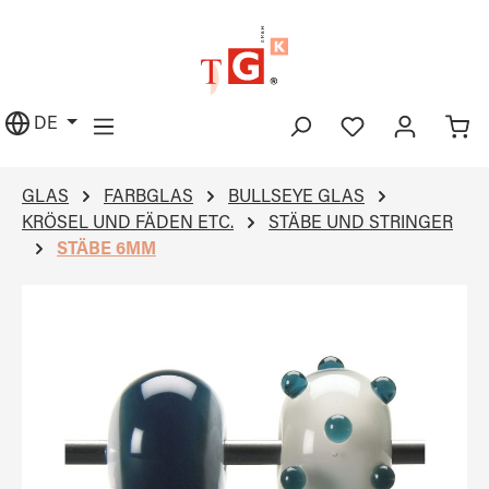
alt springen
DE
GLAS
FARBGLAS
BULLSEYE GLAS
KRÖSEL UND FÄDEN ETC.
STÄBE UND STRINGER
STÄBE 6MM
Bildergalerie überspringen