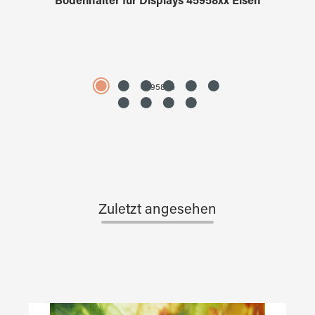
Bodenhalter für Displays 45958xx Eisen
4595890
Zuletzt angesehen
Produktgalerie überspringen