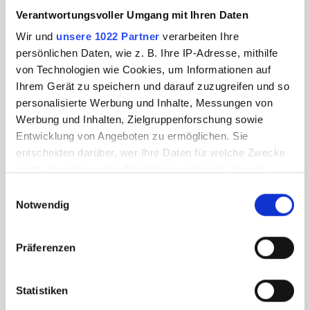
Verantwortungsvoller Umgang mit Ihren Daten
Wir und
unsere 1022 Partner
verarbeiten Ihre
persönlichen Daten, wie z. B. Ihre IP-Adresse, mithilfe
von Technologien wie Cookies, um Informationen auf
Ihrem Gerät zu speichern und darauf zuzugreifen und so
personalisierte Werbung und Inhalte, Messungen von
Werbung und Inhalten, Zielgruppenforschung sowie
Entwicklung von Angeboten zu ermöglichen. Sie
entscheiden darüber, wer Ihre Daten für welche Zwecke
nutzt. Sie können Ihre Einwilligung jederzeit über die
Cookie-Erklärung oder durch Klicken auf das Privacy
Einwilligungsauswahl
Trigger Symbol ändern oder widerrufen
Notwendig
Wenn Sie es erlauben, würden wir auch gerne:
Präferenzen
Informationen über Ihre geografische Lage
erfassen, welche bis auf einige Meter genau sein
können
Statistiken
Ihr Gerät durch aktives Scannen nach