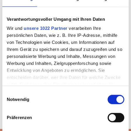
Ich bin
Neukunde
Verantwortungsvoller Umgang mit Ihren Daten
Sie sind noch kein Kunde und benötigen Shop-Zugangsdaten?
Wir und
unsere 1022 Partner
verarbeiten Ihre
persönlichen Daten, wie z. B. Ihre IP-Adresse, mithilfe
von Technologien wie Cookies, um Informationen auf
Ihrem Gerät zu speichern und darauf zuzugreifen und so
ZUGANG BEANTRAGEN
personalisierte Werbung und Inhalte, Messungen von
Werbung und Inhalten, Zielgruppenforschung sowie
Entwicklung von Angeboten zu ermöglichen. Sie
entscheiden darüber, wer Ihre Daten für welche Zwecke
nutzt. Sie können Ihre Einwilligung jederzeit über die
Cookie-Erklärung oder durch Klicken auf das Privacy
Einwilligungsauswahl
Trigger Symbol ändern oder widerrufen
Notwendig
Wenn Sie es erlauben, würden wir auch gerne:
Präferenzen
Informationen über Ihre geografische Lage
erfassen, welche bis auf einige Meter genau sein