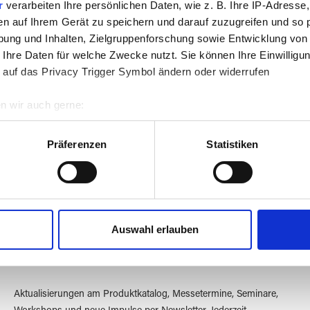
r
verarbeiten Ihre persönlichen Daten, wie z. B. Ihre IP-Adresse,
en auf Ihrem Gerät zu speichern und darauf zuzugreifen und so 
ung und Inhalten, Zielgruppenforschung sowie Entwicklung von
 Ihre Daten für welche Zwecke nutzt. Sie können Ihre Einwilligun
 auf das Privacy Trigger Symbol ändern oder widerrufen
n wir auch gerne:
Kreativ
Mehr als 40 Jahre
mit Glas
Erfahrung
re geografische Lage erfassen, welche bis auf einige Meter gen
es Scannen nach bestimmten Merkmalen (Fingerprinting) identifi
Präferenzen
Statistiken
ie Ihre persönlichen Daten verarbeitet werden, und legen Sie I
nhalte und Anzeigen zu personalisieren, Funktionen für soziale
Website zu analysieren. Außerdem geben wir Informationen zu I
Auswahl erlauben
r soziale Medien, Werbung und Analysen weiter. Unsere Partner
 Daten zusammen, die Sie ihnen bereitgestellt haben oder die s
n.
Aktualisierungen am Produktkatalog, Messetermine, Seminare,