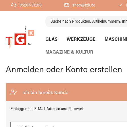
05207-91280
shop@tgk.de
K
springen
Zur Hauptnavigation springen
GLAS
WERKZEUGE
MASCHIN
MAGAZINE & KULTUR
Anmelden oder Konto erstellen
Ich bin bereits Kunde
Einloggen mit E-Mail-Adresse und Passwort