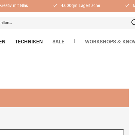
reativ mit Glas
4.000qm Lagerfläche
M
|
EN
TECHNIKEN
SALE
WORKSHOPS & KNO