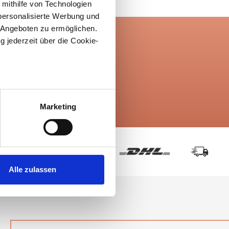
 mithilfe von Technologien
personalisierte Werbung und
 Angeboten zu ermöglichen.
g jederzeit über die Cookie-
über 10.000
Produkte
au sein können
zieren
Marketing
hre Präferenzen im
Abschnitt
 Medien anbieten zu können
hrer Verwendung unserer
Alle zulassen
 führen diese Informationen
ie im Rahmen Ihrer Nutzung