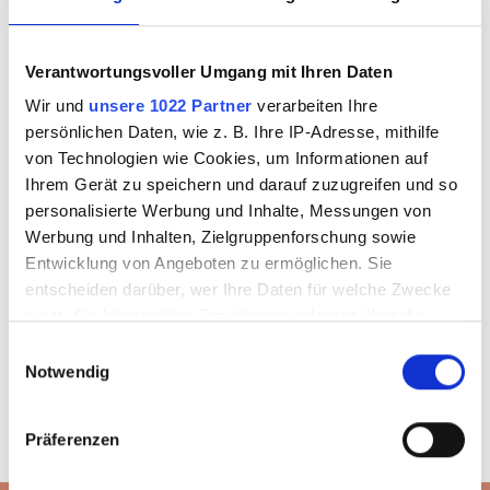
Ich bin
Neukunde
Verantwortungsvoller Umgang mit Ihren Daten
Sie sind noch kein Kunde und benötigen Shop-Zugangsdaten?
Wir und
unsere 1022 Partner
verarbeiten Ihre
persönlichen Daten, wie z. B. Ihre IP-Adresse, mithilfe
von Technologien wie Cookies, um Informationen auf
Ihrem Gerät zu speichern und darauf zuzugreifen und so
ZUGANG BEANTRAGEN
personalisierte Werbung und Inhalte, Messungen von
Werbung und Inhalten, Zielgruppenforschung sowie
Entwicklung von Angeboten zu ermöglichen. Sie
entscheiden darüber, wer Ihre Daten für welche Zwecke
nutzt. Sie können Ihre Einwilligung jederzeit über die
Cookie-Erklärung oder durch Klicken auf das Privacy
Einwilligungsauswahl
Trigger Symbol ändern oder widerrufen
Notwendig
Wenn Sie es erlauben, würden wir auch gerne:
Präferenzen
Informationen über Ihre geografische Lage
erfassen, welche bis auf einige Meter genau sein