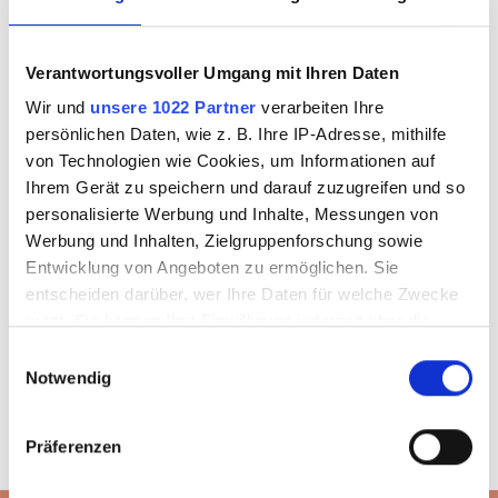
Ich bin
Neukunde
Verantwortungsvoller Umgang mit Ihren Daten
Sie sind noch kein Kunde und benötigen Shop-Zugangsdaten?
Wir und
unsere 1022 Partner
verarbeiten Ihre
persönlichen Daten, wie z. B. Ihre IP-Adresse, mithilfe
von Technologien wie Cookies, um Informationen auf
Ihrem Gerät zu speichern und darauf zuzugreifen und so
ZUGANG BEANTRAGEN
personalisierte Werbung und Inhalte, Messungen von
Werbung und Inhalten, Zielgruppenforschung sowie
Entwicklung von Angeboten zu ermöglichen. Sie
entscheiden darüber, wer Ihre Daten für welche Zwecke
nutzt. Sie können Ihre Einwilligung jederzeit über die
Cookie-Erklärung oder durch Klicken auf das Privacy
Einwilligungsauswahl
Trigger Symbol ändern oder widerrufen
Notwendig
Wenn Sie es erlauben, würden wir auch gerne:
Präferenzen
Informationen über Ihre geografische Lage
erfassen, welche bis auf einige Meter genau sein