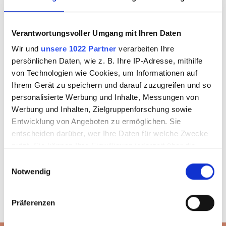
Ich bin
Neukunde
Verantwortungsvoller Umgang mit Ihren Daten
Sie sind noch kein Kunde und benötigen Shop-Zugangsdaten?
Wir und
unsere 1022 Partner
verarbeiten Ihre
persönlichen Daten, wie z. B. Ihre IP-Adresse, mithilfe
von Technologien wie Cookies, um Informationen auf
Ihrem Gerät zu speichern und darauf zuzugreifen und so
ZUGANG BEANTRAGEN
personalisierte Werbung und Inhalte, Messungen von
Werbung und Inhalten, Zielgruppenforschung sowie
Entwicklung von Angeboten zu ermöglichen. Sie
entscheiden darüber, wer Ihre Daten für welche Zwecke
nutzt. Sie können Ihre Einwilligung jederzeit über die
Cookie-Erklärung oder durch Klicken auf das Privacy
Einwilligungsauswahl
Trigger Symbol ändern oder widerrufen
Notwendig
Wenn Sie es erlauben, würden wir auch gerne:
Präferenzen
Informationen über Ihre geografische Lage
erfassen, welche bis auf einige Meter genau sein