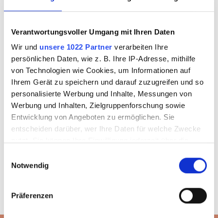
Ich bin
Neukunde
Verantwortungsvoller Umgang mit Ihren Daten
Sie sind noch kein Kunde und benötigen Shop-Zugangsdaten?
Wir und
unsere 1022 Partner
verarbeiten Ihre
persönlichen Daten, wie z. B. Ihre IP-Adresse, mithilfe
von Technologien wie Cookies, um Informationen auf
Ihrem Gerät zu speichern und darauf zuzugreifen und so
ZUGANG BEANTRAGEN
personalisierte Werbung und Inhalte, Messungen von
Werbung und Inhalten, Zielgruppenforschung sowie
Entwicklung von Angeboten zu ermöglichen. Sie
entscheiden darüber, wer Ihre Daten für welche Zwecke
nutzt. Sie können Ihre Einwilligung jederzeit über die
Cookie-Erklärung oder durch Klicken auf das Privacy
Einwilligungsauswahl
Trigger Symbol ändern oder widerrufen
Notwendig
Wenn Sie es erlauben, würden wir auch gerne:
Präferenzen
Informationen über Ihre geografische Lage
erfassen, welche bis auf einige Meter genau sein