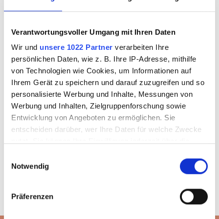
Ich bin
Neukunde
Verantwortungsvoller Umgang mit Ihren Daten
Sie sind noch kein Kunde und benötigen Shop-Zugangsdaten?
Wir und
unsere 1022 Partner
verarbeiten Ihre
persönlichen Daten, wie z. B. Ihre IP-Adresse, mithilfe
von Technologien wie Cookies, um Informationen auf
Ihrem Gerät zu speichern und darauf zuzugreifen und so
ZUGANG BEANTRAGEN
personalisierte Werbung und Inhalte, Messungen von
Werbung und Inhalten, Zielgruppenforschung sowie
Entwicklung von Angeboten zu ermöglichen. Sie
entscheiden darüber, wer Ihre Daten für welche Zwecke
nutzt. Sie können Ihre Einwilligung jederzeit über die
Cookie-Erklärung oder durch Klicken auf das Privacy
Einwilligungsauswahl
Trigger Symbol ändern oder widerrufen
Notwendig
Wenn Sie es erlauben, würden wir auch gerne:
Präferenzen
Informationen über Ihre geografische Lage
erfassen, welche bis auf einige Meter genau sein