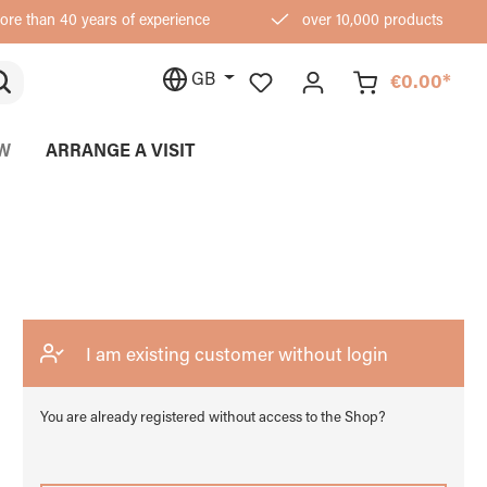
re than 40 years of experience
over 10,000 products
GB
€0.00*
W
ARRANGE A VISIT
I am existing customer without login
You are already registered without access to the Shop?