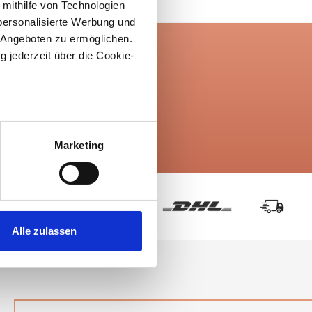
 mithilfe von Technologien
personalisierte Werbung und
 Angeboten zu ermöglichen.
g jederzeit über die Cookie-
over 10,000
products
au sein können
zieren
Marketing
hre Präferenzen im
Abschnitt
 Medien anbieten zu können
hrer Verwendung unserer
Alle zulassen
 führen diese Informationen
ie im Rahmen Ihrer Nutzung