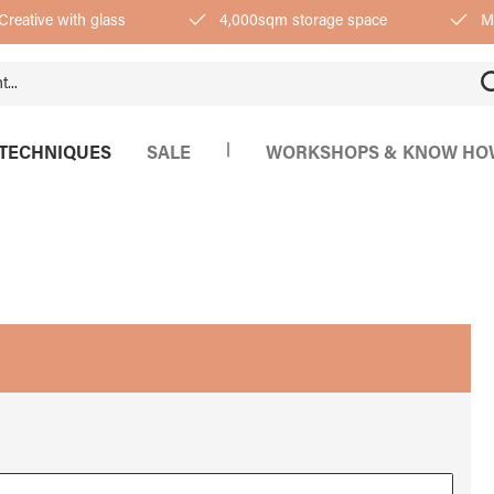
Creative with glass
4,000sqm storage space
Mo
|
TECHNIQUES
SALE
WORKSHOPS & KNOW HO