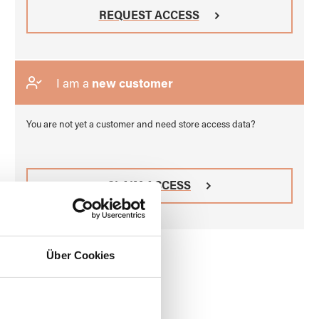
REQUEST ACCESS
I am a
new customer
You are not yet a customer and need store access data?
CLAIM ACCESS
Über Cookies