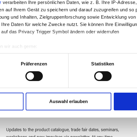
r
verarbeiten Ihre persönlichen Daten, wie z. B. Ihre IP-Adresse,
en auf Ihrem Gerät zu speichern und darauf zuzugreifen und so 
ung und Inhalten, Zielgruppenforschung sowie Entwicklung von
 Ihre Daten für welche Zwecke nutzt. Sie können Ihre Einwilligun
 auf das Privacy Trigger Symbol ändern oder widerrufen
n wir auch gerne:
Creative
More than 40 years
with glass
of experience
re geografische Lage erfassen, welche bis auf einige Meter gen
es Scannen nach bestimmten Merkmalen (Fingerprinting) identifi
Präferenzen
Statistiken
ie Ihre persönlichen Daten verarbeitet werden, und legen Sie I
nhalte und Anzeigen zu personalisieren, Funktionen für soziale
Website zu analysieren. Außerdem geben wir Informationen zu I
Auswahl erlauben
r soziale Medien, Werbung und Analysen weiter. Unsere Partner
 Daten zusammen, die Sie ihnen bereitgestellt haben oder die s
n.
Updates to the product catalogue, trade fair dates, seminars,