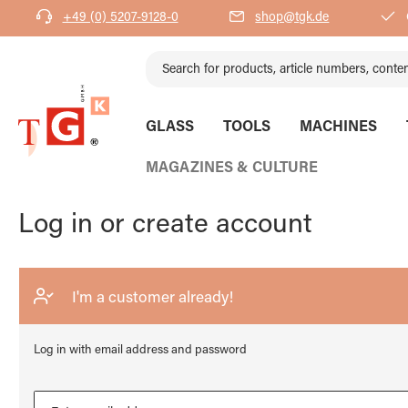
+49 (0) 5207-9128-0
shop@tgk.de
search
Skip to main navigation
GLASS
TOOLS
MACHINES
MAGAZINES & CULTURE
Log in or create account
I'm a customer already!
Log in with email address and password