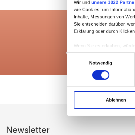
Wir und
unsere 1022 Partne
wie Cookies, um Information
Inhalte, Messungen von Werb
Sie entscheiden darüber, wer
Erklärung oder durch Klicken
Wenn Sie es erlauben, würde
Everything in stock
4,000sqm storage space
Informationen über Ih
Einwilligungsauswahl
Ihr Gerät durch aktiv
Notwendig
Erfahren Sie mehr darüber, w
Einzelheiten
fest.
Wir verwenden Cookies, um I
und die Zugriffe auf unsere 
Ablehnen
Website an unsere Partner fü
möglicherweise mit weiteren
der Dienste gesammelt habe
Newsletter