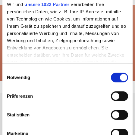
Wir und
unsere 1022 Partner
verarbeiten Ihre
persönlichen Daten, wie z. B. Ihre IP-Adresse, mithilfe
von Technologien wie Cookies, um Informationen auf
Ihrem Gerät zu speichern und darauf zuzugreifen und so
Everything in stock
Creative
personalisierte Werbung und Inhalte, Messungen von
4,000sqm storage space
with glass
Werbung und Inhalten, Zielgruppenforschung sowie
Entwicklung von Angeboten zu ermöglichen. Sie
entscheiden darüber, wer Ihre Daten für welche Zwecke
nutzt. Sie können Ihre Einwilligung jederzeit über die
More than 40 years
over 10,000
Cookie-Erklärung oder durch Klicken auf das Privacy
Einwilligungsauswahl
of experience
products
Trigger Symbol ändern oder widerrufen
Notwendig
Wenn Sie es erlauben, würden wir auch gerne:
Präferenzen
Informationen über Ihre geografische Lage
Newsletter
erfassen, welche bis auf einige Meter genau sein
können
Statistiken
Updates to the product catalogue, trade fair dates, seminars,
Ihr Gerät durch aktives Scannen nach
workshops and new impulses via newsletter. At any time,
bestimmten Merkmalen (Fingerprinting) identifizieren
unbound and easy to unsubscribe.
Marketing