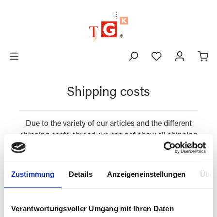
in content
Shipping costs
Due to the variety of our articles and the different
shipping costs abroad, we can not show all shipping
costs in the shop. Items that are shipped by
forwarding agent must be requested.
Zustimmung
Details
Anzeigeneinstellungen
Über
You will be informed about the exact shipping costs
by our order confirmation.
Verantwortungsvoller Umgang mit Ihren Daten