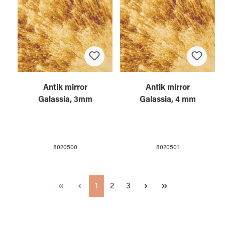
Antik mirror
Antik mirror
Galassia, 3mm
Galassia, 4 mm
8020500
8020501
Page
Page
Page
1
2
3