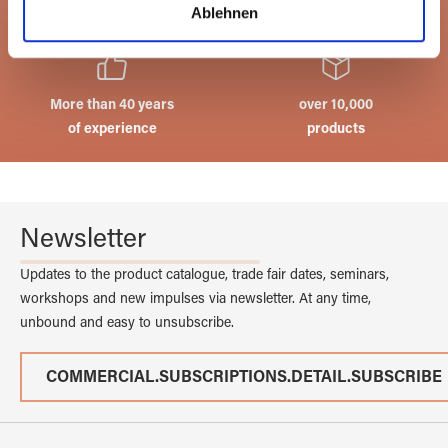
Ablehnen
4,000sqm storage space
with glass
soziale Medien, Werbung und Analysen weiter. Unsere
Partner führen diese Informationen möglicherweise mit
weiteren Daten zusammen, die Sie ihnen bereitgestellt
haben oder die sie im Rahmen Ihrer Nutzung der Dienste
More than 40 years
over 10,000
gesammelt haben.
of experience
products
Newsletter
Updates to the product catalogue, trade fair dates, seminars,
workshops and new impulses via newsletter. At any time,
unbound and easy to unsubscribe.
COMMERCIAL.SUBSCRIPTIONS.DETAIL.SUBSCRIBE