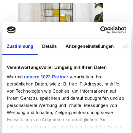
Zustimmung
Details
Anzeigeneinstellungen
Über
Verantwortungsvoller Umgang mit Ihren Daten
Wir und
unsere 1022 Partner
verarbeiten Ihre
14.
persönlichen Daten, wie z. B. Ihre IP-Adresse, mithilfe
Glass art using copper
Nov
von Technologien wie Cookies, um Informationen auf
foil technique
Ihrem Gerät zu speichern und darauf zuzugreifen und so
personalisierte Werbung und Inhalte, Messungen von
Sat, 11/14/26, 8:00 AM - 11/15/26,
Werbung und Inhalten, Zielgruppenforschung sowie
5:00 PM
Entwicklung von Angeboten zu ermöglichen. Sie
DE - 59071 Hamm
| Mosaik
entscheiden darüber, wer Ihre Daten für welche Zwecke
Werkstatt