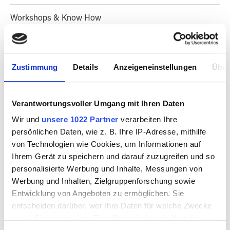
Workshops & Know How
Arrange a visit
Zustimmung
Details
Anzeigeneinstellungen
Über
Magazines & Culture
Verantwortungsvoller Umgang mit Ihren Daten
Wir und
unsere 1022 Partner
verarbeiten Ihre
persönlichen Daten, wie z. B. Ihre IP-Adresse, mithilfe
FILTER PRODUCTS
von Technologien wie Cookies, um Informationen auf
Ihrem Gerät zu speichern und darauf zuzugreifen und so
personalisierte Werbung und Inhalte, Messungen von
Werbung und Inhalten, Zielgruppenforschung sowie
Entwicklung von Angeboten zu ermöglichen. Sie
entscheiden darüber, wer Ihre Daten für welche Zwecke
nutzt. Sie können Ihre Einwilligung jederzeit über die