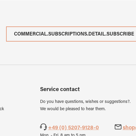
COMMERCIAL.SUBSCRIPTIONS.DETAIL.SUBSCRIBE
Service contact
Do you have questions, wishes or suggestions?.
ck
We would be pleased to hear them.
+49 (0) 5207-9128-0
shop
Mon. - Fri. 8 am to 5 pm