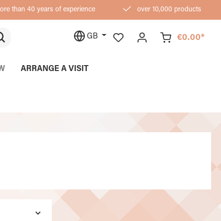
re than 40 years of experience
over 10,000 products
GB
€0.00*
W
ARRANGE A VISIT