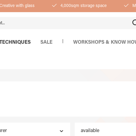
Creative with glass
4,000sqm storage space
Mo
|
TECHNIQUES
SALE
WORKSHOPS & KNOW HO
rer
available