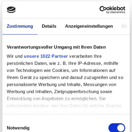
Zustimmung
Details
Anzeigeneinstellungen
Über
Verantwortungsvoller Umgang mit Ihren Daten
Wir und
unsere 1022 Partner
verarbeiten Ihre
Universal adhesive
Iron ground super
persönlichen Daten, wie z. B. Ihre IP-Adresse, mithilfe
medium 50g
fine
von Technologien wie Cookies, um Informationen auf
Ihrem Gerät zu speichern und darauf zuzugreifen und so
personalisierte Werbung und Inhalte, Messungen von
Werbung und Inhalten, Zielgruppenforschung sowie
5420120
5420201
Entwicklung von Angeboten zu ermöglichen. Sie
entscheiden darüber, wer Ihre Daten für welche Zwecke
nutzt. Sie können Ihre Einwilligung jederzeit über die
Cookie-Erklärung oder durch Klicken auf das Privacy
Einwilligungsauswahl
Trigger Symbol ändern oder widerrufen
Notwendig