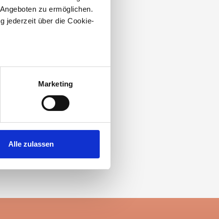
 Angeboten zu ermöglichen.
g jederzeit über die Cookie-
au sein können
zieren
Marketing
hre Präferenzen im
Abschnitt
 Medien anbieten zu können
hrer Verwendung unserer
Alle zulassen
 führen diese Informationen
ie im Rahmen Ihrer Nutzung