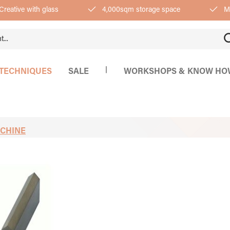
Creative with glass
4,000sqm storage space
Mo
|
TECHNIQUES
SALE
WORKSHOPS & KNOW HO
CHINE