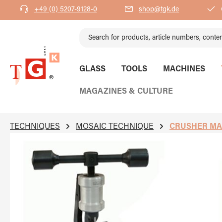
+49 (0) 5207-9128-0
shop@tgk.de
search
Skip to main navigation
GLASS
TOOLS
MACHINES
MAGAZINES & CULTURE
TECHNIQUES
MOSAIC TECHNIQUE
CRUSHER MA