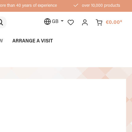
re than 40 years of experience
over 10,000 products
GB
€0.00*
W
ARRANGE A VISIT