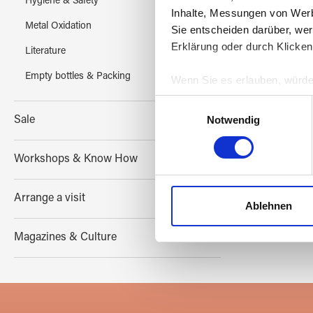
Hygiene & Safety
Inhalte, Messungen von Werb
Metal Oxidation
Sie entscheiden darüber, wer
Erklärung oder durch Klicken
Literature
Empty bottles & Packing
Wenn Sie es erlauben, würde
Informationen über Ih
Einwilligungsauswahl
Ihr Gerät durch aktiv
Notwendig
Sale
Erfahren Sie mehr darüber, w
Einzelheiten
fest.
Workshops & Know How
Wir verwenden Cookies, um I
Arrange a visit
und die Zugriffe auf unsere 
Ablehnen
Website an unsere Partner fü
möglicherweise mit weiteren
Magazines & Culture
der Dienste gesammelt habe