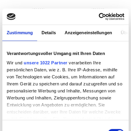
4596021
4596022
Zustimmung
Details
Anzeigeneinstellungen
Über
Verantwortungsvoller Umgang mit Ihren Daten
Wir und
unsere 1022 Partner
verarbeiten Ihre
persönlichen Daten, wie z. B. Ihre IP-Adresse, mithilfe
von Technologien wie Cookies, um Informationen auf
Ihrem Gerät zu speichern und darauf zuzugreifen und so
personalisierte Werbung und Inhalte, Messungen von
Stainless steel table
Stainless steel
Werbung und Inhalten, Zielgruppenforschung sowie
stand holder for 10-
distance holder for
Entwicklung von Angeboten zu ermöglichen. Sie
13mm glass
3-18mm glass
entscheiden darüber, wer Ihre Daten für welche Zwecke
nutzt. Sie können Ihre Einwilligung jederzeit über die
Cookie-Erklärung oder durch Klicken auf das Privacy
4596023
4596030
Einwilligungsauswahl