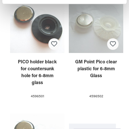
weiteren Daten zusammen, die Sie ihnen bereitgestellt
haben oder die sie im Rahmen Ihrer Nutzung der Dienste
gesammelt haben.
PICO holder black
GM Point Pico clear
for countersunk
plastic for 6-8mm
hole for 6-8mm
Glass
glass
4596501
4596502