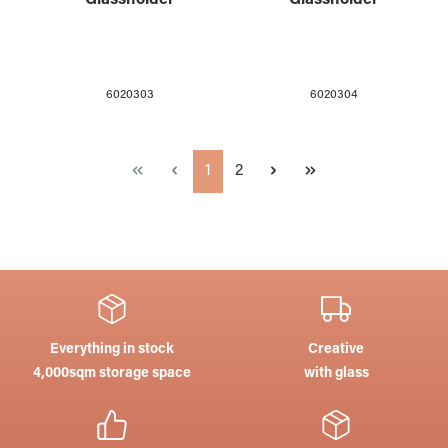
6020303
6020304
Page
Page
1
2
Everything in stock
Creative
4,000sqm storage space
with glass