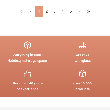
Page
Page
Page
Page
Page
1
2
3
4
5
Everything in stock
Creative
4,000sqm storage space
with glass
More than 40 years
over 10,000
of experience
products