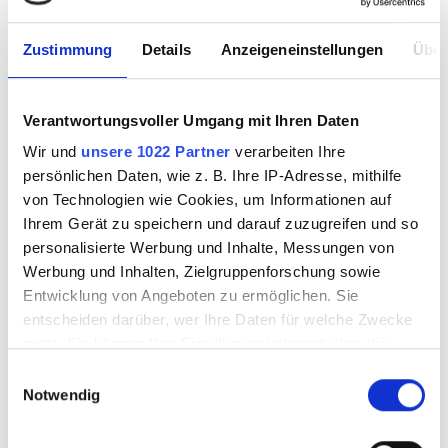
Zustimmung
Details
Anzeigeneinstellungen
Über
Verantwortungsvoller Umgang mit Ihren Daten
Wir und
unsere 1022 Partner
verarbeiten Ihre
persönlichen Daten, wie z. B. Ihre IP-Adresse, mithilfe
Glass jewel 6mm
Glass jewel 6mm
von Technologien wie Cookies, um Informationen auf
dark red
white opal
Ihrem Gerät zu speichern und darauf zuzugreifen und so
personalisierte Werbung und Inhalte, Messungen von
Werbung und Inhalten, Zielgruppenforschung sowie
Entwicklung von Angeboten zu ermöglichen. Sie
8600013
8600014
entscheiden darüber, wer Ihre Daten für welche Zwecke
nutzt. Sie können Ihre Einwilligung jederzeit über die
Cookie-Erklärung oder durch Klicken auf das Privacy
Einwilligungsauswahl
Trigger Symbol ändern oder widerrufen
Notwendig
Wenn Sie es erlauben, würden wir auch gerne: