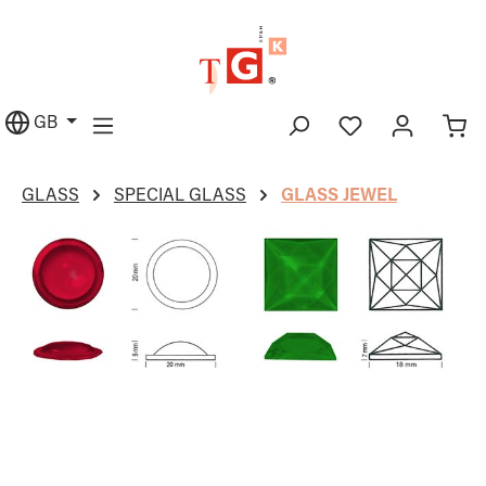
in content
GB
GLASS
SPECIAL GLASS
GLASS JEWEL