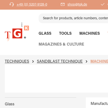
+49 (0) 5207-9128-0
shop@tgk.de
search
Skip to main navigation
GLASS
TOOLS
MACHINES
MAGAZINES & CULTURE
TECHNIQUES
SANDBLAST TECHNIQUE
MACHINE
Manufactu
Glass