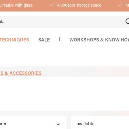
Creative with glass
4,000sqm storage space
Mo
|
TECHNIQUES
SALE
WORKSHOPS & KNOW HO
S & ACCESSORIES
rer
available