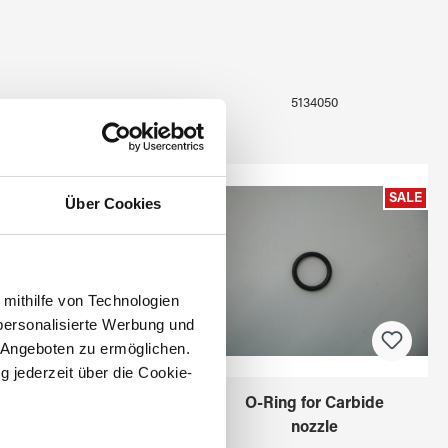
5134050
5134021
SALE
Über Cookies
 mithilfe von Technologien
personalisierte Werbung und
 Angeboten zu ermöglichen.
g jederzeit über die Cookie-
Carbide nozzle
O-Ring for Carbide
1/16"-1,6mm
nozzle