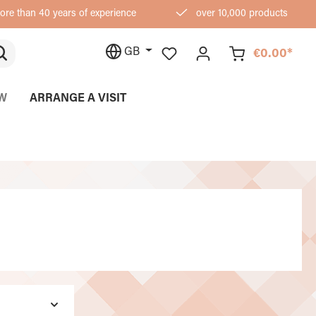
re than 40 years of experience
over 10,000 products
GB
€0.00*
W
ARRANGE A VISIT