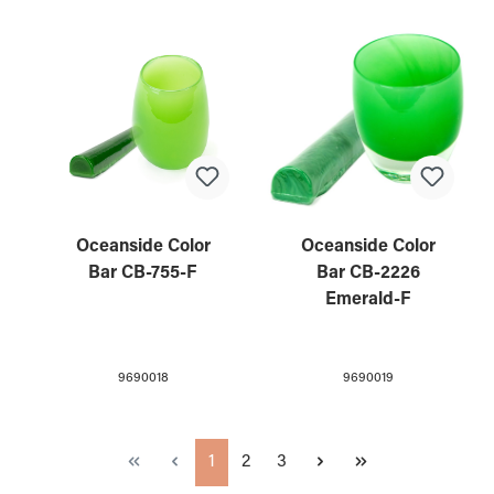
Oceanside Color
Oceanside Color
Bar CB-755-F
Bar CB-2226
Emerald-F
9690018
9690019
Page
Page
Page
1
2
3