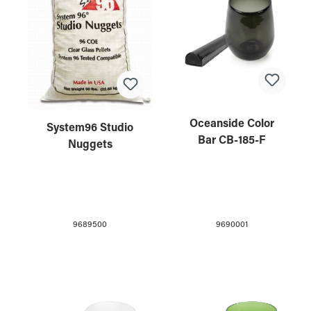
Oceanside Color
System96 Studio
Bar CB-185-F
Nuggets
9690001
9689500