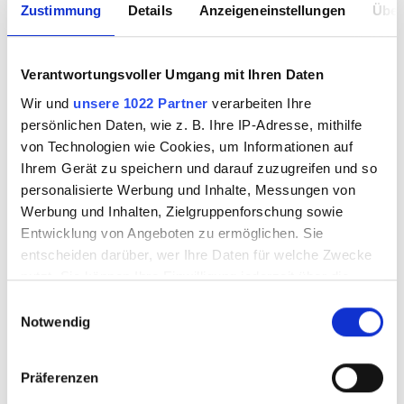
Zustimmung
Details
Anzeigeneinstellungen
Über
Verantwortungsvoller Umgang mit Ihren Daten
Oceanside Color
Oceanside Color
Wir und
unsere 1022 Partner
verarbeiten Ihre
Bar CB-2222 F
Bar CB-2232 F
persönlichen Daten, wie z. B. Ihre IP-Adresse, mithilfe
von Technologien wie Cookies, um Informationen auf
Ihrem Gerät zu speichern und darauf zuzugreifen und so
personalisierte Werbung und Inhalte, Messungen von
9690004
9690005
Werbung und Inhalten, Zielgruppenforschung sowie
Entwicklung von Angeboten zu ermöglichen. Sie
entscheiden darüber, wer Ihre Daten für welche Zwecke
nutzt. Sie können Ihre Einwilligung jederzeit über die
Cookie-Erklärung oder durch Klicken auf das Privacy
Einwilligungsauswahl
Trigger Symbol ändern oder widerrufen
Notwendig
Wenn Sie es erlauben, würden wir auch gerne:
Präferenzen
Informationen über Ihre geografische Lage