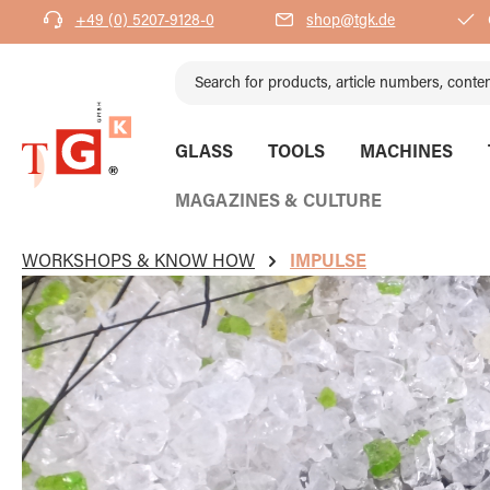
+49 (0) 5207-9128-0
shop@tgk.de
search
Skip to main navigation
GLASS
TOOLS
MACHINES
MAGAZINES & CULTURE
WORKSHOPS & KNOW HOW
IMPULSE