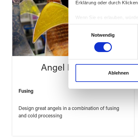
Erklärung oder durch Klicken
Wenn Sie es erlauben, würde
Informationen über Ih
Einwilligungsauswahl
Ihr Gerät durch aktiv
Notwendig
Erfahren Sie mehr darüber, w
Einzelheiten
fest.
Wir verwenden Cookies, um I
Angel Figurines
und die Zugriffe auf unsere 
Ablehnen
Website an unsere Partner fü
möglicherweise mit weiteren
Fusing
der Dienste gesammelt habe
Design great angels in a combination of fusing
and cold processing