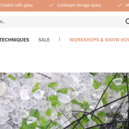
Creative with glass
4,000sqm storage space
Mo
|
TECHNIQUES
SALE
WORKSHOPS & KNOW HO