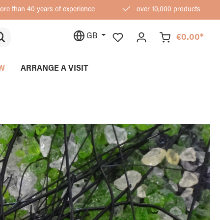
re than 40 years of experience
over 10,000 products
GB
€0.00*
W
ARRANGE A VISIT