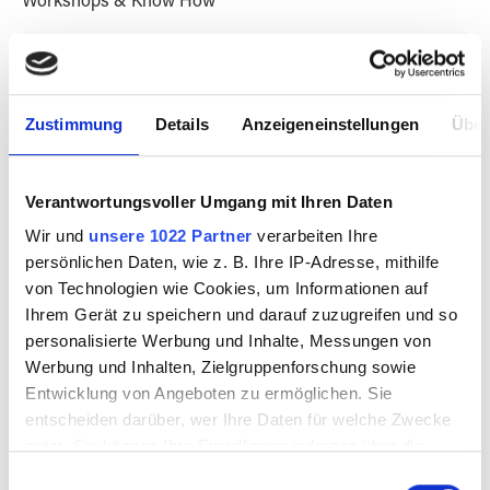
Workshops & Know How
Arrange a visit
Zustimmung
Details
Anzeigeneinstellungen
Über
Magazines & Culture
Verantwortungsvoller Umgang mit Ihren Daten
Wir und
unsere 1022 Partner
verarbeiten Ihre
FILTER PRODUCTS
persönlichen Daten, wie z. B. Ihre IP-Adresse, mithilfe
von Technologien wie Cookies, um Informationen auf
Ihrem Gerät zu speichern und darauf zuzugreifen und so
personalisierte Werbung und Inhalte, Messungen von
Werbung und Inhalten, Zielgruppenforschung sowie
Entwicklung von Angeboten zu ermöglichen. Sie
entscheiden darüber, wer Ihre Daten für welche Zwecke
SALE
SALE
%
%
nutzt. Sie können Ihre Einwilligung jederzeit über die
Cookie-Erklärung oder durch Klicken auf das Privacy
Einwilligungsauswahl