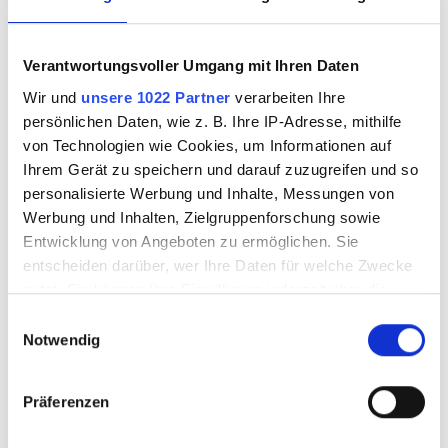
FILTER PRODUCTS
Verantwortungsvoller Umgang mit Ihren Daten
Wir und
unsere 1022 Partner
verarbeiten Ihre
persönlichen Daten, wie z. B. Ihre IP-Adresse, mithilfe
von Technologien wie Cookies, um Informationen auf
Ihrem Gerät zu speichern und darauf zuzugreifen und so
personalisierte Werbung und Inhalte, Messungen von
Werbung und Inhalten, Zielgruppenforschung sowie
Entwicklung von Angeboten zu ermöglichen. Sie
entscheiden darüber, wer Ihre Daten für welche Zwecke
nutzt. Sie können Ihre Einwilligung jederzeit über die
Cookie-Erklärung oder durch Klicken auf das Privacy
Einwilligungsauswahl
Trigger Symbol ändern oder widerrufen
Notwendig
Pen for liquid gold +
Pen for liquid gold +
Wenn Sie es erlauben, würden wir auch gerne:
silver
palladium fine
Präferenzen
Informationen über Ihre geografische Lage
erfassen, welche bis auf einige Meter genau sein