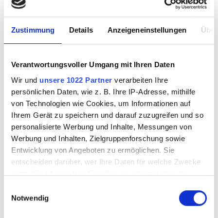
Workshops & Know How
Zustimmung
Details
Anzeigeneinstellungen
Über
Seminars
Seminar leader
Verantwortungsvoller Umgang mit Ihren Daten
External Events
Wir und
unsere 1022 Partner
verarbeiten Ihre
Impulse
persönlichen Daten, wie z. B. Ihre IP-Adresse, mithilfe
von Technologien wie Cookies, um Informationen auf
Quick Start Guides
Ihrem Gerät zu speichern und darauf zuzugreifen und so
personalisierte Werbung und Inhalte, Messungen von
Arrange a visit
Werbung und Inhalten, Zielgruppenforschung sowie
Entwicklung von Angeboten zu ermöglichen. Sie
entscheiden darüber, wer Ihre Daten für welche Zwecke
Magazines & Culture
nutzt. Sie können Ihre Einwilligung jederzeit über die
Cookie-Erklärung oder durch Klicken auf das Privacy
Einwilligungsauswahl
Trigger Symbol ändern oder widerrufen
Notwendig