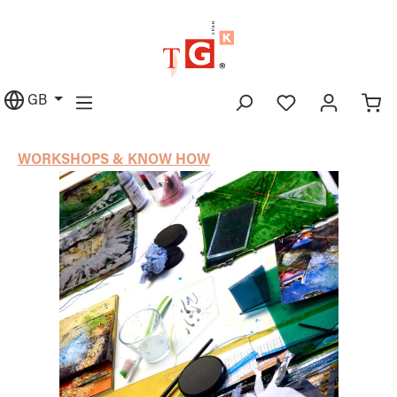
in content
GB
WORKSHOPS & KNOW HOW