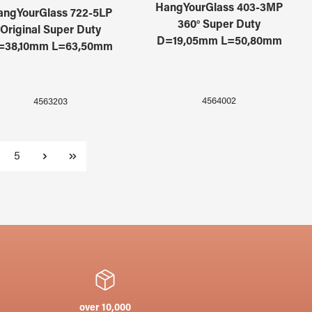
HangYourGlass 403-3MP
angYourGlass 722-5LP
360° Super Duty
Original Super Duty
D=19,05mm L=50,80mm
=38,10mm L=63,50mm
4564002
4563203
ge
Page
5
over 10,000