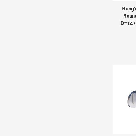
HangY
Round
D=12,