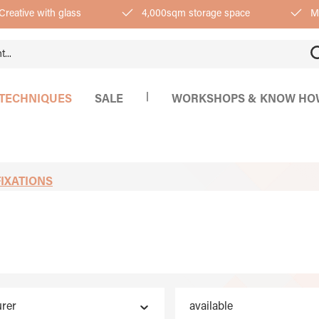
Creative with glass
4,000sqm storage space
Mo
|
TECHNIQUES
SALE
WORKSHOPS & KNOW HO
FIXATIONS
rer
available