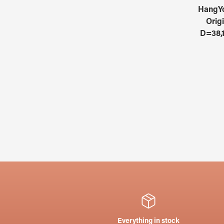
HangYo
Orig
D=38,
Everything in stock