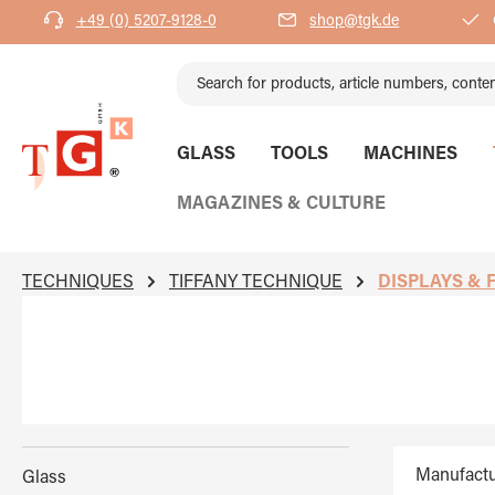
+49 (0) 5207-9128-0
shop@tgk.de
search
Skip to main navigation
GLASS
TOOLS
MACHINES
MAGAZINES & CULTURE
TECHNIQUES
TIFFANY TECHNIQUE
DISPLAYS & 
Manufactu
Glass