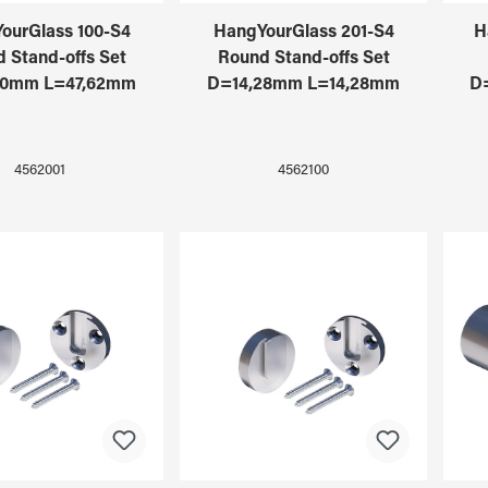
ourGlass 100-S4
HangYourGlass 201-S4
H
 Stand-offs Set
Round Stand-offs Set
70mm L=47,62mm
D=14,28mm L=14,28mm
D
4562001
4562100