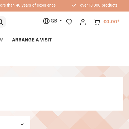
re than 40 years of experience
over 10,000 products
GB
€0.00*
W
ARRANGE A VISIT