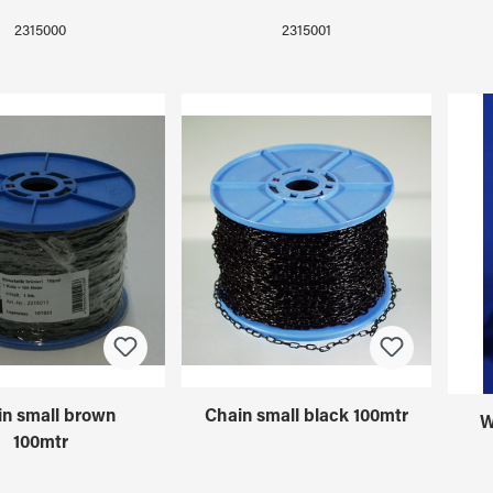
2315000
2315001
in small brown
Chain small black 100mtr
W
100mtr