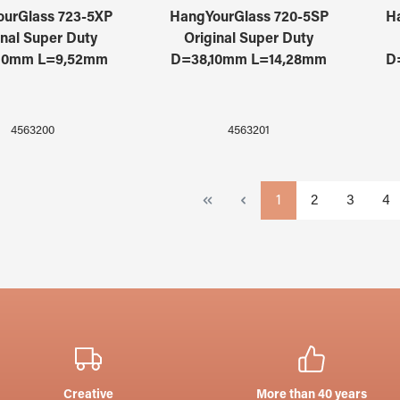
urGlass 723-5XP
HangYourGlass 720-5SP
H
inal Super Duty
Original Super Duty
10mm L=9,52mm
D=38,10mm L=14,28mm
D
4563200
4563201
Page
Page
Page
Pa
1
2
3
4
Creative
More than 40 years