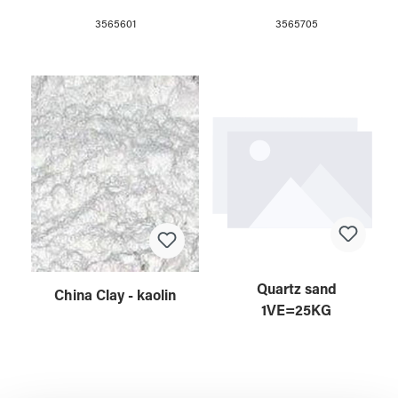
3565601
3565705
Quartz sand
China Clay - kaolin
1VE=25KG