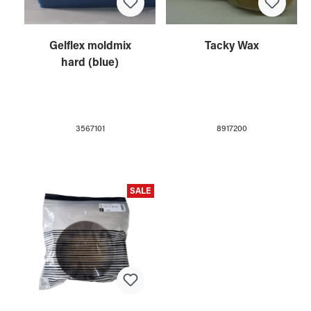
Gelflex moldmix
Tacky Wax
hard (blue)
3567101
8917200
SALE