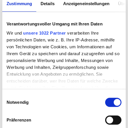
Zustimmung
Details
Anzeigeneinstellungen
Über
ZAG-ZAG spring
ZAG-ZAG splinter
Verantwortungsvoller Umgang mit Ihren Daten
catcher
Wir und
unsere 1022 Partner
verarbeiten Ihre
persönlichen Daten, wie z. B. Ihre IP-Adresse, mithilfe
von Technologien wie Cookies, um Informationen auf
Ihrem Gerät zu speichern und darauf zuzugreifen und so
0031001
0031002
personalisierte Werbung und Inhalte, Messungen von
Werbung und Inhalten, Zielgruppenforschung sowie
Entwicklung von Angeboten zu ermöglichen. Sie
entscheiden darüber, wer Ihre Daten für welche Zwecke
nutzt. Sie können Ihre Einwilligung jederzeit über die
Cookie-Erklärung oder durch Klicken auf das Privacy
Einwilligungsauswahl
Trigger Symbol ändern oder widerrufen
Notwendig
Wenn Sie es erlauben, würden wir auch gerne:
Präferenzen
Informationen über Ihre geografische Lage