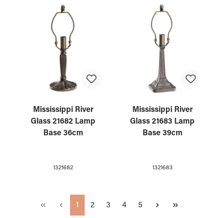
Mississippi River
Mississippi River
Glass 21682 Lamp
Glass 21683 Lamp
Base 36cm
Base 39cm
1321682
1321683
Page
Page
Page
Page
Page
1
2
3
4
5