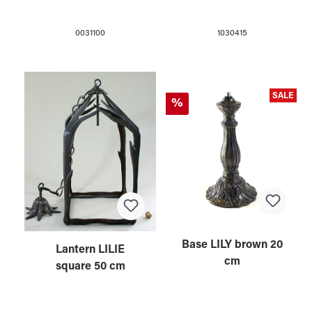
0031100
1030415
SALE
%
Base LILY brown 20
Lantern LILIE
cm
square 50 cm