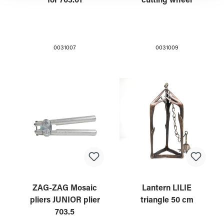
for 703.01
cutting wheel
0031007
0031009
ZAG-ZAG Mosaic
Lantern LILIE
pliers JUNIOR plier
triangle 50 cm
703.5