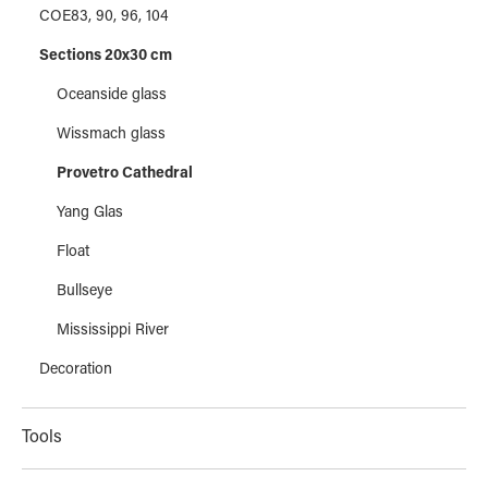
COE83, 90, 96, 104
Our article pictures do not represent a binding colour
reproduction and can be shown differently on different
Sections 20x30 cm
monitors or displays.
Oceanside glass
Wissmach glass
Provetro Cathedral
Yang Glas
Float
Bullseye
Mississippi River
Decoration
Tools