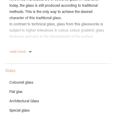
today, the glass is still produced according to traditional
methods. This is the only way to achieve the desired
character of this traditional glass.
In contrast to technical glass, glass from this glassworks is
subject to higher tolerances in colour, colour gradient, glass
thickness and also in the development of the surface
structure. Fine traces on the underside (backside) of release
agents or fine abrasions cannot be excluded due to the
read more
production process. These properties are production-related
and therefore do not constitute a defect.
Glass
The original sheet size is 82 x 122cm.
Coloured glass
Flat glas
Architectural Glass
Note to our article pictures:
The article pictures show a section of 20 x 20cm. The glass is
Special glass
indirectly illuminated from behind.