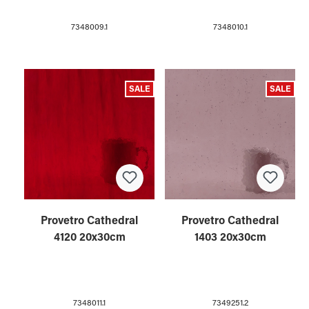
7348009.1
7348010.1
SALE
SALE
Provetro Cathedral
Provetro Cathedral
4120 20x30cm
1403 20x30cm
7348011.1
7349251.2