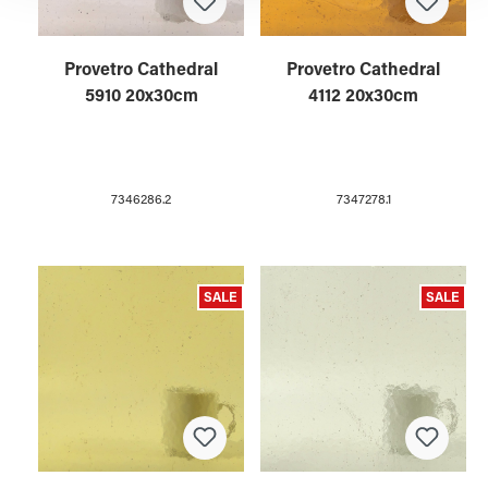
Provetro Cathedral
Provetro Cathedral
5910 20x30cm
4112 20x30cm
7346286.2
7347278.1
SALE
SALE