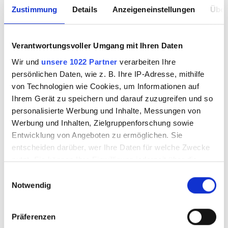
Zustimmung
Details
Anzeigeneinstellungen
Über
Verantwortungsvoller Umgang mit Ihren Daten
Wir und
unsere 1022 Partner
verarbeiten Ihre
persönlichen Daten, wie z. B. Ihre IP-Adresse, mithilfe
Provetro Cathedral
Provetro Cathedral
von Technologien wie Cookies, um Informationen auf
1502 20x30cm
1800 20x30cm
Ihrem Gerät zu speichern und darauf zuzugreifen und so
personalisierte Werbung und Inhalte, Messungen von
Werbung und Inhalten, Zielgruppenforschung sowie
Entwicklung von Angeboten zu ermöglichen. Sie
7345246.1
7345247.1
entscheiden darüber, wer Ihre Daten für welche Zwecke
nutzt. Sie können Ihre Einwilligung jederzeit über die
Cookie-Erklärung oder durch Klicken auf das Privacy
Einwilligungsauswahl
Trigger Symbol ändern oder widerrufen
Notwendig
SALE
SALE
Wenn Sie es erlauben, würden wir auch gerne:
Präferenzen
Informationen über Ihre geografische Lage