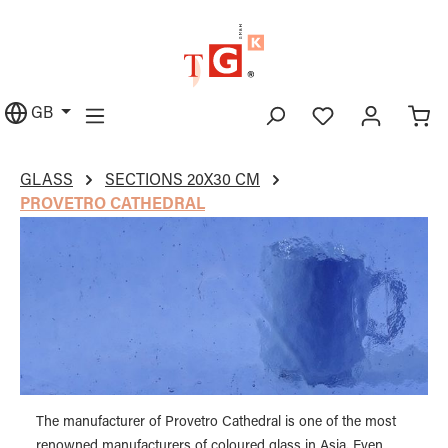
in content
GB
GLASS
SECTIONS 20X30 CM
PROVETRO CATHEDRAL
The manufacturer of Provetro Cathedral is one of the most
renowned manufacturers of coloured glass in Asia. Even