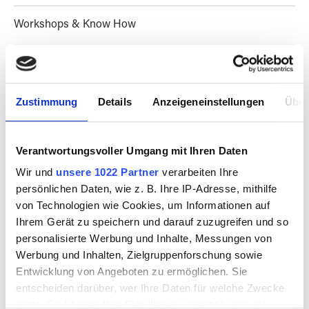
Workshops & Know How
Arrange a visit
Zustimmung
Details
Anzeigeneinstellungen
Über
Magazines & Culture
Verantwortungsvoller Umgang mit Ihren Daten
Wir und
unsere 1022 Partner
verarbeiten Ihre
FILTER PRODUCTS
persönlichen Daten, wie z. B. Ihre IP-Adresse, mithilfe
von Technologien wie Cookies, um Informationen auf
Ihrem Gerät zu speichern und darauf zuzugreifen und so
personalisierte Werbung und Inhalte, Messungen von
Werbung und Inhalten, Zielgruppenforschung sowie
Entwicklung von Angeboten zu ermöglichen. Sie
entscheiden darüber, wer Ihre Daten für welche Zwecke
SALE
nutzt. Sie können Ihre Einwilligung jederzeit über die