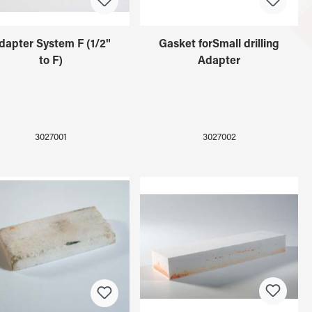
dapter System F (1/2"
Gasket forSmall drilling
to F)
Adapter
3027001
3027002