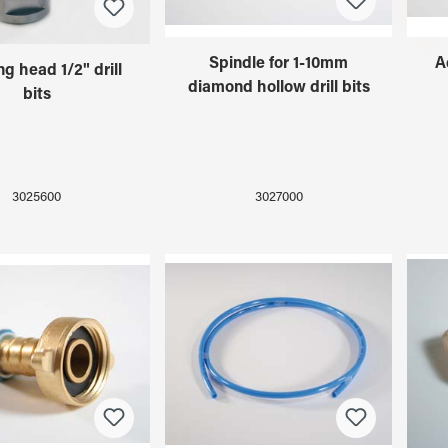
Spindle for 1-10mm
A
ng head 1/2" drill
diamond hollow drill bits
bits
3027000
3025600