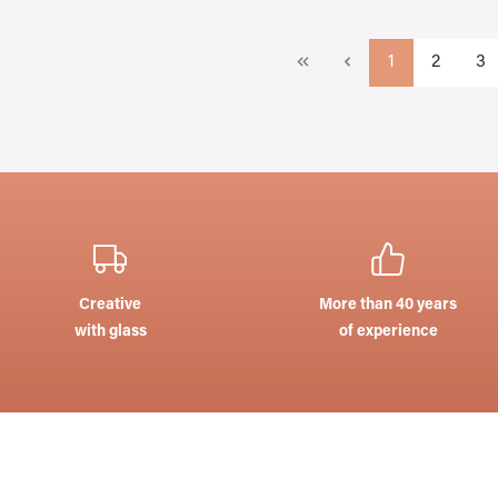
Page
Page
Pa
1
2
3
Creative
More than 40 years
with glass
of experience