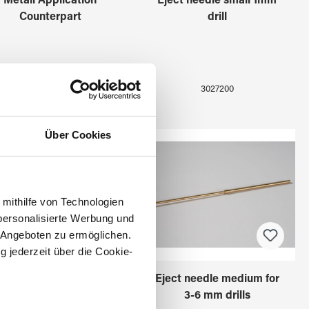
Metall Application
Eject needle small 1mm
Counterpart
drill
3027102
3027200
Über Cookies
 mithilfe von Technologien
personalisierte Werbung und
 Angeboten zu ermöglichen.
g jederzeit über die Cookie-
ect needle small for 2,5
Eject needle medium for
mm drills
3-6 mm drills