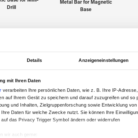
ic Base for Mini-
Metal Bar for Magnetic
Drill
Base
3027100
3027101
Details
Anzeigeneinstellungen
g mit Ihren Daten
r
verarbeiten Ihre persönlichen Daten, wie z. B. Ihre IP-Adresse,
en auf Ihrem Gerät zu speichern und darauf zuzugreifen und so 
ung und Inhalten, Zielgruppenforschung sowie Entwicklung von
 Ihre Daten für welche Zwecke nutzt. Sie können Ihre Einwilligun
 auf das Privacy Trigger Symbol ändern oder widerrufen
needle small 2mm
Eject needle small for 2
Ej
drill
mm drills
n wir auch gerne: