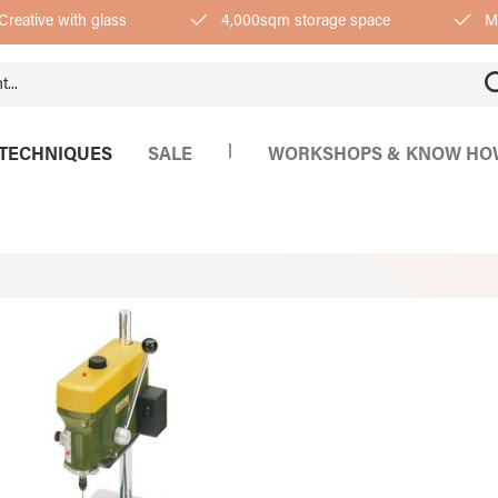
Creative with glass
4,000sqm storage space
Mo
|
TECHNIQUES
SALE
WORKSHOPS & KNOW HO