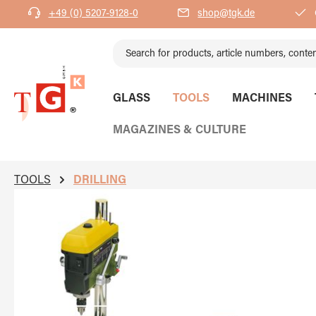
+49 (0) 5207-9128-0
shop@tgk.de
search
Skip to main navigation
GLASS
TOOLS
MACHINES
MAGAZINES & CULTURE
TOOLS
DRILLING