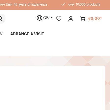
re than 40 years of experience
over 10,000 products
GB
€0.00*
W
ARRANGE A VISIT