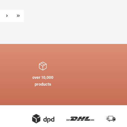
ge
over 10,000
products