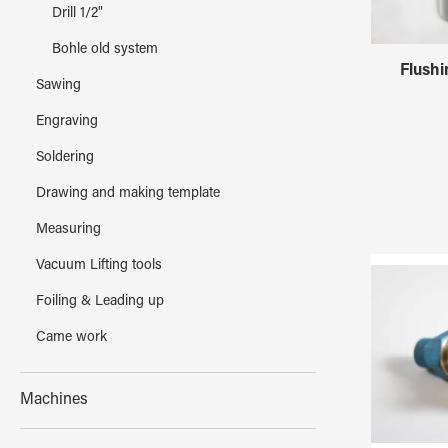
Drill 1/2"
Bohle old system
Flushi
Sawing
Engraving
Soldering
Drawing and making template
Measuring
Vacuum Lifting tools
Foiling & Leading up
Came work
Machines