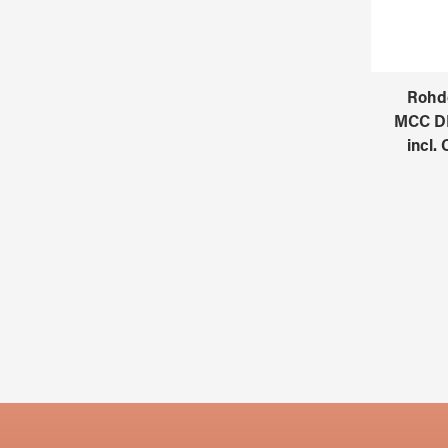
Rohde
MCC DH
incl. 