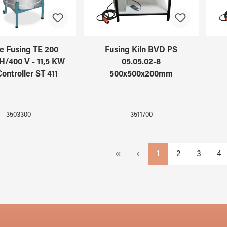
 Fusing TE 200
Fusing Kiln BVD PS
/400 V - 11,5 KW
05.05.02-8
Controller ST 411
500x500x200mm
3503300
3511700
Page
Page
Page
Pa
1
2
3
4