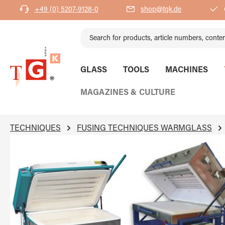
+49 (0) 5207-9128-0
shop@tgk.de
search
Skip to main navigation
GLASS
TOOLS
MACHINES
MAGAZINES & CULTURE
TECHNIQUES
FUSING TECHNIQUES WARMGLASS