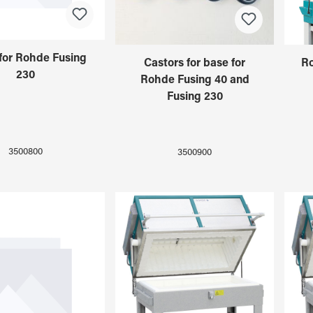
for Rohde Fusing
Castors for base for
Ro
230
Rohde Fusing 40 and
Fusing 230
3500800
3500900