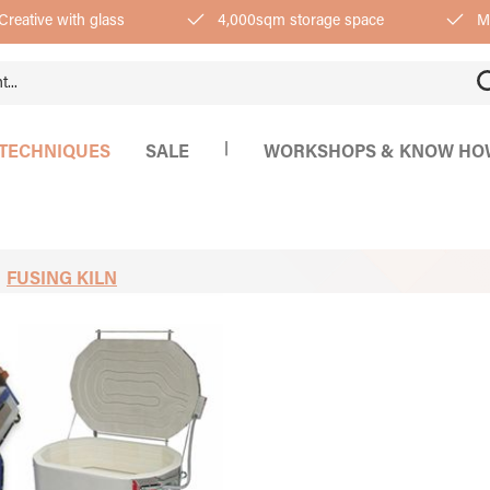
Creative with glass
4,000sqm storage space
Mo
|
TECHNIQUES
SALE
WORKSHOPS & KNOW HO
FUSING KILN