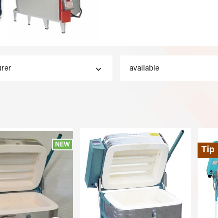
rer
available
NEW
Tip