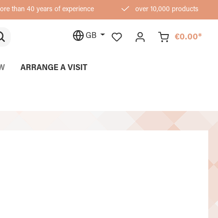
re than 40 years of experience
over 10,000 products
GB
€0.00*
W
ARRANGE A VISIT