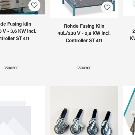
de Fusing kiln
Rohde Fusing Kiln
 V - 3,6 KW incl.
2
40L/230 V - 2,9 KW incl.
troller ST 411
KW
Controller ST 411
3500200
3500300