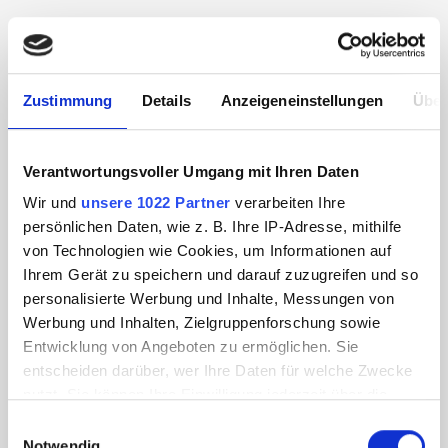
Skip product gallery
Zustimmung
Details
Anzeigeneinstellungen
Über
Verantwortungsvoller Umgang mit Ihren Daten
Wir und
unsere 1022 Partner
verarbeiten Ihre
persönlichen Daten, wie z. B. Ihre IP-Adresse, mithilfe
von Technologien wie Cookies, um Informationen auf
Ihrem Gerät zu speichern und darauf zuzugreifen und so
personalisierte Werbung und Inhalte, Messungen von
Werbung und Inhalten, Zielgruppenforschung sowie
Entwicklung von Angeboten zu ermöglichen. Sie
entscheiden darüber, wer Ihre Daten für welche Zwecke
nutzt. Sie können Ihre Einwilligung jederzeit über die
YOUGHIOGHENY 1574 SP
Cookie-Erklärung oder durch Klicken auf das Privacy
Einwilligungsauswahl
Trigger Symbol ändern oder widerrufen
Notwendig