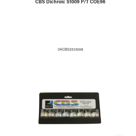
CBS Dichroic S1009 P/T COE96
VACBS3531008