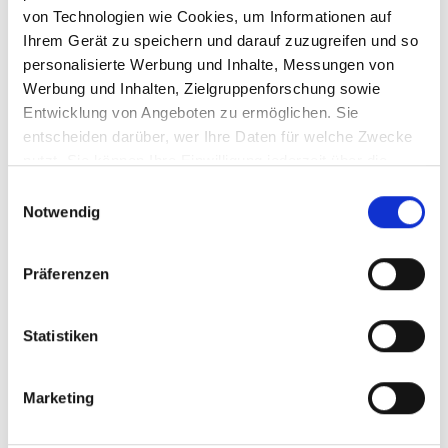
von Technologien wie Cookies, um Informationen auf
Ihrem Gerät zu speichern und darauf zuzugreifen und so
personalisierte Werbung und Inhalte, Messungen von
Werbung und Inhalten, Zielgruppenforschung sowie
Entwicklung von Angeboten zu ermöglichen. Sie
entscheiden darüber, wer Ihre Daten für welche Zwecke
CBS Dichroic Youghiogeny GRIP Y/B COE90
nutzt. Sie können Ihre Einwilligung jederzeit über die
Cookie-Erklärung oder durch Klicken auf das Privacy
Einwilligungsauswahl
Trigger Symbol ändern oder widerrufen
Notwendig
Wenn Sie es erlauben, würden wir auch gerne:
Präferenzen
Informationen über Ihre geografische Lage
VACBS3531202
erfassen, welche bis auf einige Meter genau sein
können
Statistiken
Ihr Gerät durch aktives Scannen nach
bestimmten Merkmalen (Fingerprinting) identifizieren
Marketing
Erfahren Sie mehr darüber, wie Ihre persönlichen Daten
verarbeitet werden, und legen Sie Ihre Präferenzen im