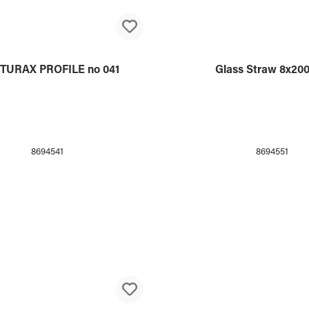
8694504
8099912