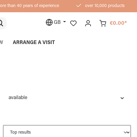
re than 40 years of experience
over 10,000 products
GB
€0.00*
W
ARRANGE A VISIT
available