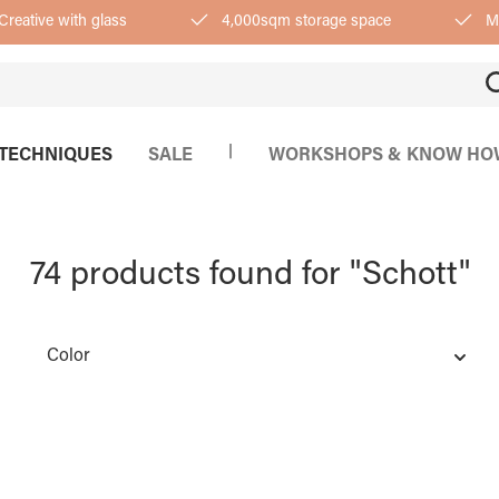
Creative with glass
4,000sqm storage space
Mo
|
TECHNIQUES
SALE
WORKSHOPS & KNOW HO
74 products found for "Schott"
Color