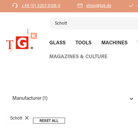
+49 (0) 5207-9128-0
shop@tgk.de
search
Skip to main navigation
GLASS
TOOLS
MACHINES
MAGAZINES & CULTURE
Manufacturer
(1)
×
Schott
RESET ALL