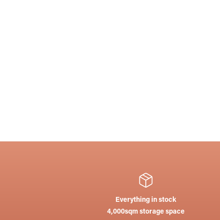
SCHOTT restauration glass
SCHOT
brochure ( German )
9593806