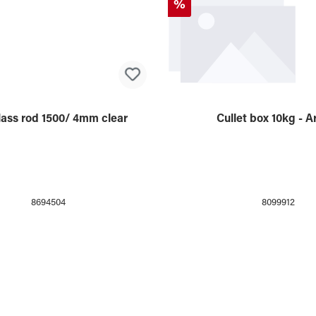
8694529
8694553
%
ass rod 1500/ 4mm clear
Cullet box 10kg - Ar