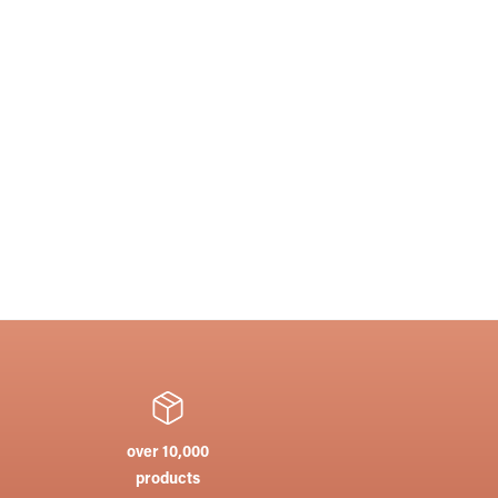
75-4,25mm
Schott MIROGARD 177x122cm 8mm
7390820