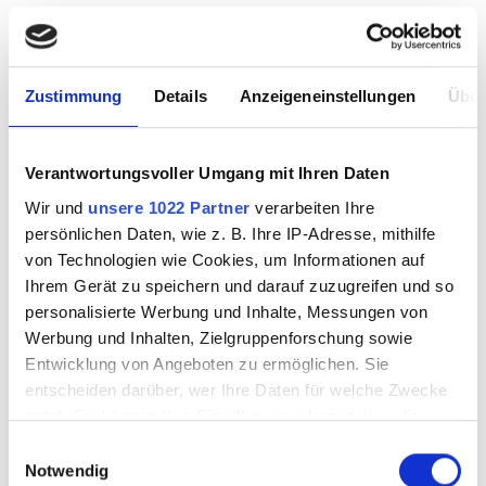
Zustimmung
Details
Anzeigeneinstellungen
Über
Verantwortungsvoller Umgang mit Ihren Daten
Spiegel-Bevel 1.5 x
Spiegel-Bevel 1.5 x
Wir und
unsere 1022 Partner
verarbeiten Ihre
6"
8"
persönlichen Daten, wie z. B. Ihre IP-Adresse, mithilfe
von Technologien wie Cookies, um Informationen auf
Ihrem Gerät zu speichern und darauf zuzugreifen und so
personalisierte Werbung und Inhalte, Messungen von
8532006
8532008
Werbung und Inhalten, Zielgruppenforschung sowie
Entwicklung von Angeboten zu ermöglichen. Sie
entscheiden darüber, wer Ihre Daten für welche Zwecke
nutzt. Sie können Ihre Einwilligung jederzeit über die
Cookie-Erklärung oder durch Klicken auf das Privacy
Einwilligungsauswahl
Trigger Symbol ändern oder widerrufen
Notwendig