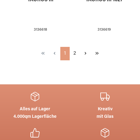
3136618
3136619
Seite
Seite
1
2
Alles auf Lager
Kreativ
4.000qm Lagerfläche
mit Glas