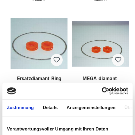
3136515
3136600
Ersatzdiamant-Ring
MEGA-diamant-
TAURUS 3 / 1042
Ring TAURUS 3 /
1045
Zustimmung
Details
Anzeigeneinstellungen
Über
3136601
3136602
Verantwortungsvoller Umgang mit Ihren Daten