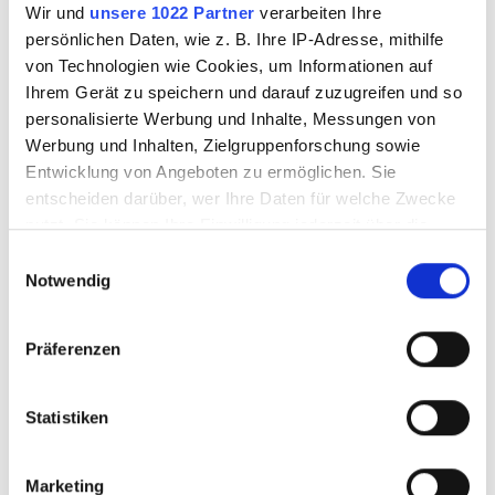
Wir und
unsere 1022 Partner
verarbeiten Ihre
persönlichen Daten, wie z. B. Ihre IP-Adresse, mithilfe
von Technologien wie Cookies, um Informationen auf
Ihrem Gerät zu speichern und darauf zuzugreifen und so
personalisierte Werbung und Inhalte, Messungen von
Werbung und Inhalten, Zielgruppenforschung sowie
Entwicklung von Angeboten zu ermöglichen. Sie
entscheiden darüber, wer Ihre Daten für welche Zwecke
nutzt. Sie können Ihre Einwilligung jederzeit über die
Diamantring
Führungsrolle
Cookie-Erklärung oder durch Klicken auf das Privacy
Einwilligungsauswahl
Superslicer
TAURUS 3 / 0485
Trigger Symbol ändern oder widerrufen
Notwendig
TAURUS 3 / 1046
ohne Lager
Wenn Sie es erlauben, würden wir auch gerne:
Präferenzen
Informationen über Ihre geografische Lage
3136603
3136604
erfassen, welche bis auf einige Meter genau sein
können
Statistiken
Ihr Gerät durch aktives Scannen nach
bestimmten Merkmalen (Fingerprinting) identifizieren
Marketing