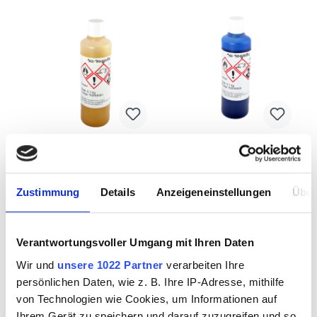
NANO Decoration
NANO Decoration
111 gold 100g
107 leuchtend blau
Zustimmung
Details
Anzeigeneinstellungen
Über
100g
Verantwortungsvoller Umgang mit Ihren Daten
4905106
4905107
Wir und
unsere 1022 Partner
verarbeiten Ihre
persönlichen Daten, wie z. B. Ihre IP-Adresse, mithilfe
von Technologien wie Cookies, um Informationen auf
Ihrem Gerät zu speichern und darauf zuzugreifen und so