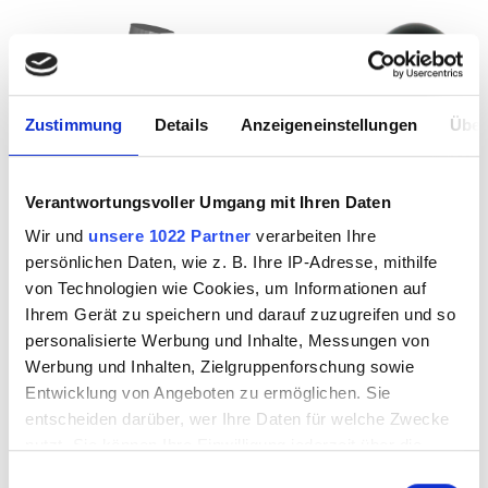
Zustimmung
Details
Anzeigeneinstellungen
Über
Verantwortungsvoller Umgang mit Ihren Daten
Rädchenträger-
Rädchenhalter für
Wir und
unsere 1022 Partner
verarbeiten Ihre
Modul mit HM-
Rundschneider
persönlichen Daten, wie z. B. Ihre IP-Adresse, mithilfe
Rädchen Typ 06
von Technologien wie Cookies, um Informationen auf
Ihrem Gerät zu speichern und darauf zuzugreifen und so
personalisierte Werbung und Inhalte, Messungen von
3117001
3117002
Werbung und Inhalten, Zielgruppenforschung sowie
Entwicklung von Angeboten zu ermöglichen. Sie
entscheiden darüber, wer Ihre Daten für welche Zwecke
nutzt. Sie können Ihre Einwilligung jederzeit über die
Cookie-Erklärung oder durch Klicken auf das Privacy
Einwilligungsauswahl