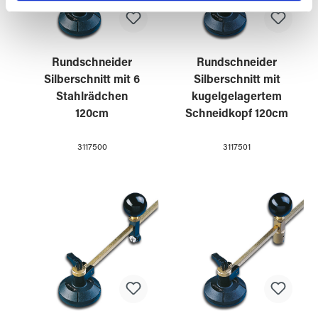
Partner führen diese Informationen möglicherweise mit
weiteren Daten zusammen, die Sie ihnen bereitgestellt
haben oder die sie im Rahmen Ihrer Nutzung der Dienste
gesammelt haben.
Rundschneider
Rundschneider
Silberschnitt mit 6
Silberschnitt mit
Stahlrädchen
kugelgelagertem
120cm
Schneidkopf 120cm
3117500
3117501