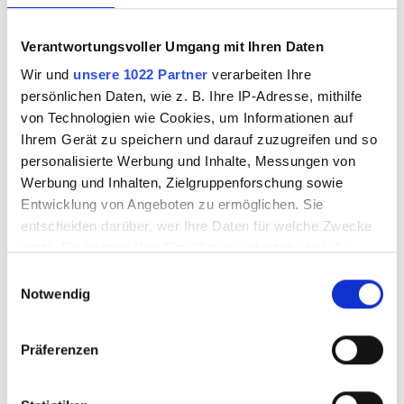
Verantwortungsvoller Umgang mit Ihren Daten
Wir und
unsere 1022 Partner
verarbeiten Ihre
Hi-Tech
Hi-Tech
persönlichen Daten, wie z. B. Ihre IP-Adresse, mithilfe
Schleifscheibe
Schleifscheibe
von Technologien wie Cookies, um Informationen auf
20cm
20cm
Ihrem Gerät zu speichern und darauf zuzugreifen und so
Kunstharzgebunde
Kunstharzgebunde
personalisierte Werbung und Inhalte, Messungen von
n Korn 1200 Farbe:
n Korn 3000 Farbe:
Werbung und Inhalten, Zielgruppenforschung sowie
blau
orange
Entwicklung von Angeboten zu ermöglichen. Sie
3010546
3010548
entscheiden darüber, wer Ihre Daten für welche Zwecke
nutzt. Sie können Ihre Einwilligung jederzeit über die
Cookie-Erklärung oder durch Klicken auf das Privacy
Einwilligungsauswahl
Trigger Symbol ändern oder widerrufen
Notwendig
Wenn Sie es erlauben, würden wir auch gerne:
Präferenzen
Informationen über Ihre geografische Lage
erfassen, welche bis auf einige Meter genau sein
können