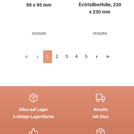
Echtsilberfolie, 230
95 x 95 mm
x 230 mm
3530250
3530200
Seite
Seite
Seite
Seite
Seite
1
2
3
4
5
Alles auf Lager
Kreativ
4.000qm Lagerfläche
mit Glas