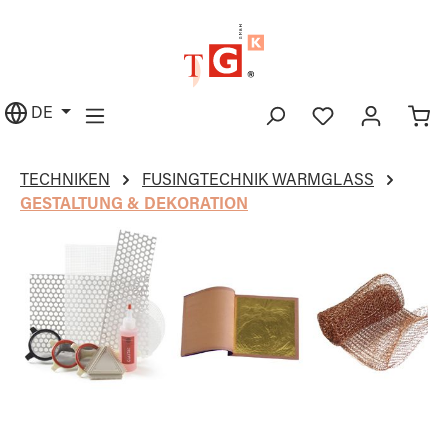
alt springen
DE
TECHNIKEN
FUSINGTECHNIK WARMGLASS
GESTALTUNG & DEKORATION