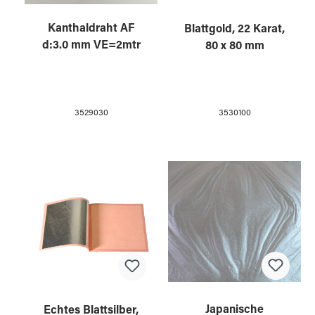
Kanthaldraht AF
Blattgold, 22 Karat,
d:3.0 mm VE=2mtr
80 x 80 mm
3529030
3530100
Japanische
Echtes Blattsilber,