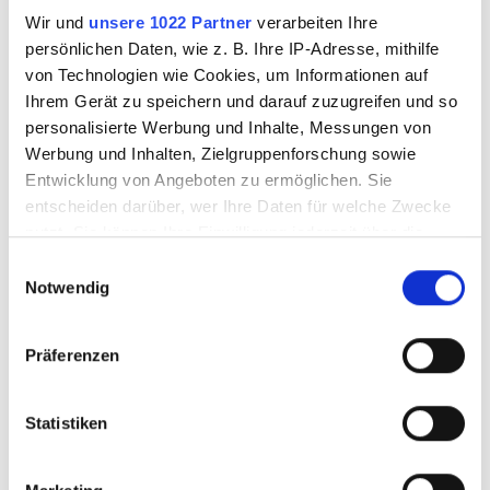
Wir und
unsere 1022 Partner
verarbeiten Ihre
persönlichen Daten, wie z. B. Ihre IP-Adresse, mithilfe
von Technologien wie Cookies, um Informationen auf
Ihrem Gerät zu speichern und darauf zuzugreifen und so
personalisierte Werbung und Inhalte, Messungen von
Werbung und Inhalten, Zielgruppenforschung sowie
Entwicklung von Angeboten zu ermöglichen. Sie
entscheiden darüber, wer Ihre Daten für welche Zwecke
nutzt. Sie können Ihre Einwilligung jederzeit über die
Cookie-Erklärung oder durch Klicken auf das Privacy
Einwilligungsauswahl
Trigger Symbol ändern oder widerrufen
Notwendig
Auswaschbrett
Siebdruckgarnitur
30x37 cm, inkl.
Easy 110 Mesh
Wenn Sie es erlauben, würden wir auch gerne:
Magnetstreifen
Präferenzen
Informationen über Ihre geografische Lage
erfassen, welche bis auf einige Meter genau sein
können
Statistiken
3520520
3520521
Ihr Gerät durch aktives Scannen nach
bestimmten Merkmalen (Fingerprinting) identifizieren