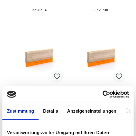
3520504
3520510
Powder Printing
Powder Printing
Holzrakel 30cm
Holzrakel 20cm
Zustimmung
Details
Anzeigeneinstellungen
Über
Verantwortungsvoller Umgang mit Ihren Daten
3520512
3520514