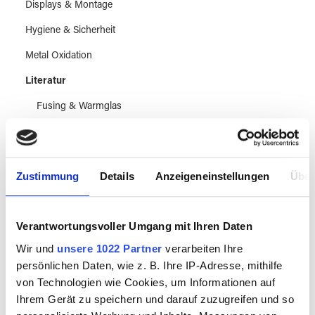
Displays & Montage
Hygiene & Sicherheit
Metal Oxidation
Literatur
Fusing & Warmglas
Perlentechnik
Tiffanytechnik & Vorlagenhefte
Zustimmung
Details
Anzeigeneinstellungen
Über
Kunstbände
Anleitungen
Verantwortungsvoller Umgang mit Ihren Daten
Prospekte & Broschüren
Wir und
unsere 1022 Partner
verarbeiten Ihre
Kalender
persönlichen Daten, wie z. B. Ihre IP-Adresse, mithilfe
von Technologien wie Cookies, um Informationen auf
sonstige
Ihrem Gerät zu speichern und darauf zuzugreifen und so
Leerflaschen & Verpackung