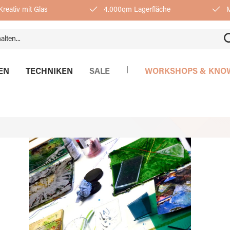
reativ mit Glas
4.000qm Lagerfläche
M
|
EN
TECHNIKEN
SALE
WORKSHOPS & KNO