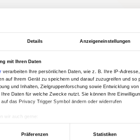
Details
Anzeigeneinstellungen
g mit Ihren Daten
r
verarbeiten Ihre persönlichen Daten, wie z. B. Ihre IP-Adresse,
en auf Ihrem Gerät zu speichern und darauf zuzugreifen und so 
ung und Inhalten, Zielgruppenforschung sowie Entwicklung von
 Ihre Daten für welche Zwecke nutzt. Sie können Ihre Einwilligun
 auf das Privacy Trigger Symbol ändern oder widerrufen
n wir auch gerne:
re geografische Lage erfassen, welche bis auf einige Meter gen
es Scannen nach bestimmten Merkmalen (Fingerprinting) identifi
Präferenzen
Statistiken