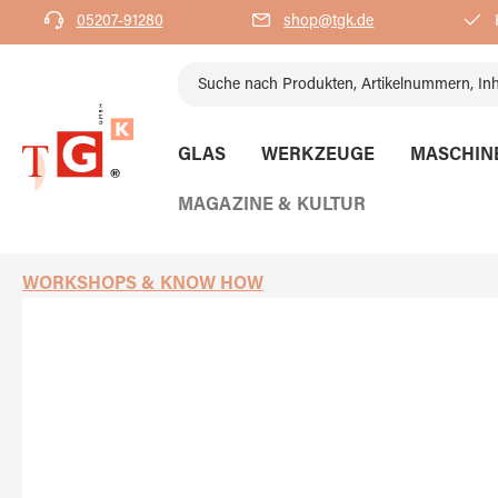
05207-91280
shop@tgk.de
K
springen
Zur Hauptnavigation springen
GLAS
WERKZEUGE
MASCHIN
MAGAZINE & KULTUR
WORKSHOPS & KNOW HOW