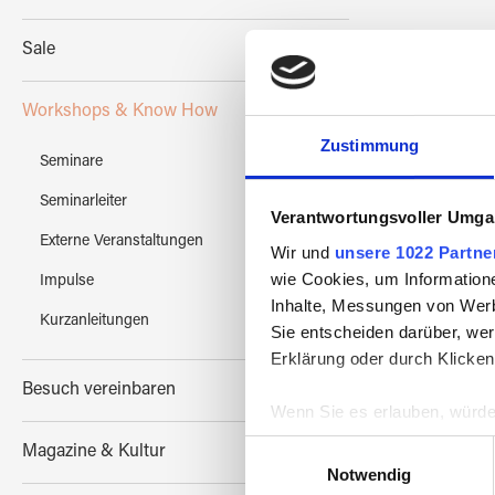
Sale
Workshops & Know How
Zustimmung
Seminare
Seminarleiter
Verantwortungsvoller Umgan
Externe Veranstaltungen
Wir und
unsere 1022 Partne
wie Cookies, um Information
Impulse
Inhalte, Messungen von Werb
Kurzanleitungen
Sie entscheiden darüber, wer
Erklärung oder durch Klicken
Besuch vereinbaren
Wenn Sie es erlauben, würde
Informationen über Ih
Einwilligungsauswahl
Magazine & Kultur
Ihr Gerät durch aktiv
Notwendig