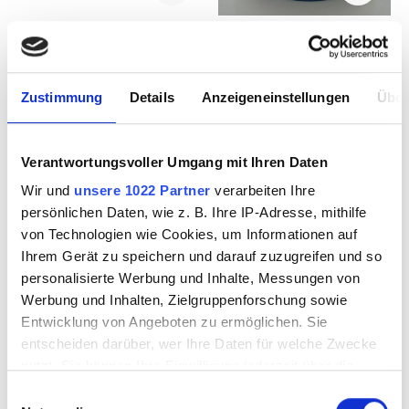
Bilderkette schwarz
Bilderkette
25mtr
bleifarben 100mtr
Zustimmung
Details
Anzeigeneinstellungen
Über
2315002
2315010
Verantwortungsvoller Umgang mit Ihren Daten
Wir und
unsere 1022 Partner
verarbeiten Ihre
persönlichen Daten, wie z. B. Ihre IP-Adresse, mithilfe
von Technologien wie Cookies, um Informationen auf
Ihrem Gerät zu speichern und darauf zuzugreifen und so
personalisierte Werbung und Inhalte, Messungen von
Werbung und Inhalten, Zielgruppenforschung sowie
Entwicklung von Angeboten zu ermöglichen. Sie
entscheiden darüber, wer Ihre Daten für welche Zwecke
nutzt. Sie können Ihre Einwilligung jederzeit über die
Cookie-Erklärung oder durch Klicken auf das Privacy
Einwilligungsauswahl