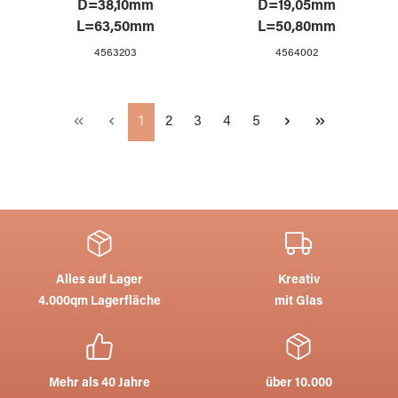
D=38,10mm
D=19,05mm
L=63,50mm
L=50,80mm
4563203
4564002
Seite
Seite
Seite
Seite
Seite
1
2
3
4
5
Alles auf Lager
Kreativ
4.000qm Lagerfläche
mit Glas
Mehr als 40 Jahre
über 10.000