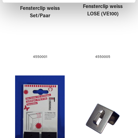
weiteren Daten zusammen, die Sie ihnen bereitgestellt
Fensterclip weiss
Fensterclip weiss
haben oder die sie im Rahmen Ihrer Nutzung der Dienste
LOSE (VE100)
Set/Paar
gesammelt haben.
4550005
4550001