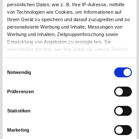
persönlichen Daten, wie z. B. Ihre IP-Adresse, mithilfe
von Technologien wie Cookies, um Informationen auf
Ihrem Gerät zu speichern und darauf zuzugreifen und so
personalisierte Werbung und Inhalte, Messungen von
Schwamm für
Schalter mit Kappe
Werbung und Inhalten, Zielgruppenforschung sowie
Kristall 1 und 1s
für Kristall NEU
Entwicklung von Angeboten zu ermöglichen. Sie
entscheiden darüber, wer Ihre Daten für welche Zwecke
nutzt. Sie können Ihre Einwilligung jederzeit über die
Cookie-Erklärung oder durch Klicken auf das Privacy
Einwilligungsauswahl
3010206
3010210
Trigger Symbol ändern oder widerrufen
Notwendig
Wenn Sie es erlauben, würden wir auch gerne:
Präferenzen
Informationen über Ihre geografische Lage
erfassen, welche bis auf einige Meter genau sein
können
Statistiken
Ihr Gerät durch aktives Scannen nach
bestimmten Merkmalen (Fingerprinting) identifizieren
Marketing
Erfahren Sie mehr darüber, wie Ihre persönlichen Daten