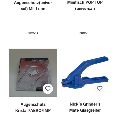
Minitisch POP TOP
Augenschutz(univer
(universal)
sal) Mit Lupe
3011506
3011504
Nick´s Grinder's
Augenschutz
Mate Glasgreifer
Kristall/AERO/IMP