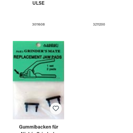
ULSE
3211200
3011608
Gummibacken für