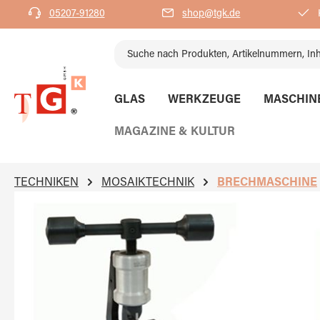
05207-91280
shop@tgk.de
K
springen
Zur Hauptnavigation springen
GLAS
WERKZEUGE
MASCHIN
MAGAZINE & KULTUR
TECHNIKEN
MOSAIKTECHNIK
BRECHMASCHINE