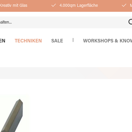
reativ mit Glas
4.000qm Lagerfläche
M
|
EN
TECHNIKEN
SALE
WORKSHOPS & KNO