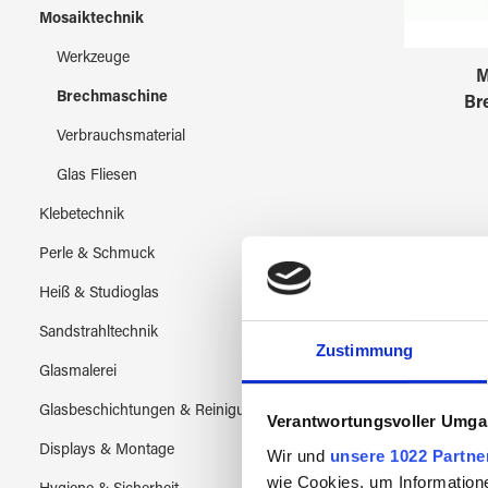
Mosaiktechnik
Werkzeuge
M
Brechmaschine
Br
Verbrauchsmaterial
Glas Fliesen
Klebetechnik
Perle & Schmuck
Heiß & Studioglas
Sandstrahltechnik
Zustimmung
Glasmalerei
Glasbeschichtungen & Reinigung
Verantwortungsvoller Umgan
Displays & Montage
Wir und
unsere 1022 Partne
wie Cookies, um Information