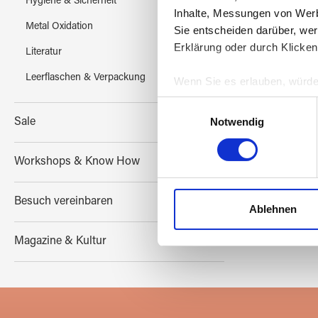
Hygiene & Sicherheit
Inhalte, Messungen von Werb
Metal Oxidation
Sie entscheiden darüber, wer
Erklärung oder durch Klicken
Literatur
Leerflaschen & Verpackung
Wenn Sie es erlauben, würde
Informationen über Ih
Einwilligungsauswahl
Ihr Gerät durch aktiv
Notwendig
Sale
Erfahren Sie mehr darüber, w
Einzelheiten
fest.
Workshops & Know How
Wir verwenden Cookies, um I
Besuch vereinbaren
und die Zugriffe auf unsere 
Ablehnen
Website an unsere Partner fü
möglicherweise mit weiteren
Magazine & Kultur
der Dienste gesammelt habe