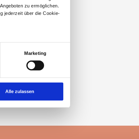
 Angeboten zu ermöglichen.
g jederzeit über die Cookie-
au sein können
zieren
Marketing
hre Präferenzen im
Abschnitt
 Medien anbieten zu können
hrer Verwendung unserer
Alle zulassen
 führen diese Informationen
ie im Rahmen Ihrer Nutzung