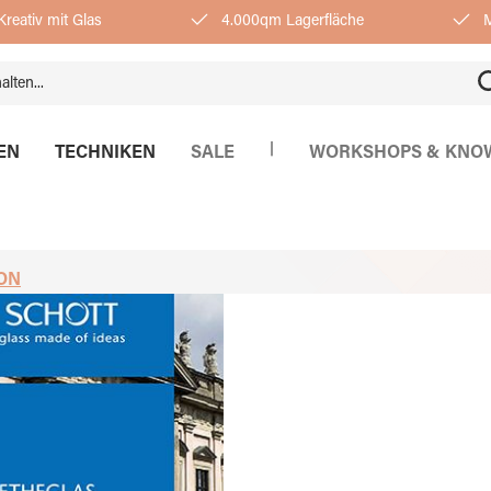
reativ mit Glas
4.000qm Lagerfläche
M
|
EN
TECHNIKEN
SALE
WORKSHOPS & KNO
ON