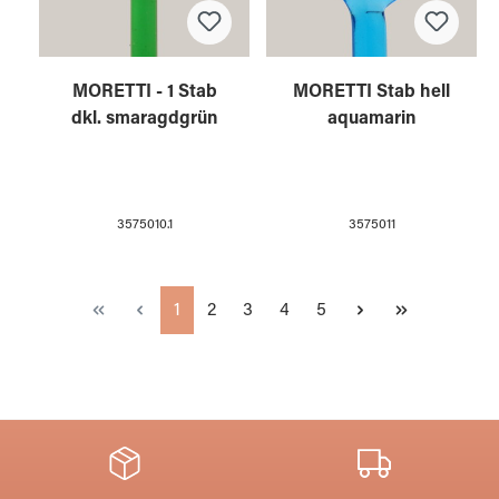
MORETTI - 1 Stab
MORETTI Stab hell
dkl. smaragdgrün
aquamarin
3575010.1
3575011
Seite
Seite
Seite
Seite
Seite
1
2
3
4
5