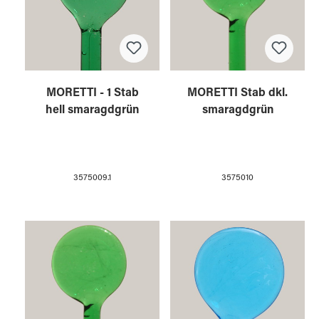
MORETTI - 1 Stab
MORETTI Stab dkl.
hell smaragdgrün
smaragdgrün
3575009.1
3575010