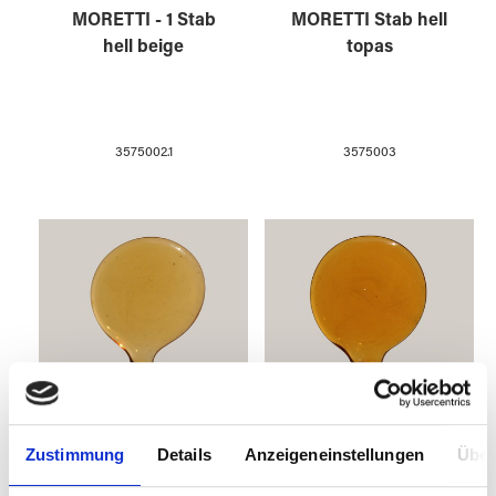
MORETTI - 1 Stab
MORETTI Stab hell
hell beige
topas
3575002.1
3575003
Zustimmung
Details
Anzeigeneinstellungen
Über
MORETTI - 1 Stab
MORETTI Stab
hell topas
mittel topas