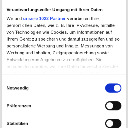
Verantwortungsvoller Umgang mit Ihren Daten
Wir und
unsere 1022 Partner
verarbeiten Ihre
persönlichen Daten, wie z. B. Ihre IP-Adresse, mithilfe
3575003.1
3575004
von Technologien wie Cookies, um Informationen auf
Ihrem Gerät zu speichern und darauf zuzugreifen und so
personalisierte Werbung und Inhalte, Messungen von
Werbung und Inhalten, Zielgruppenforschung sowie
Entwicklung von Angeboten zu ermöglichen. Sie
entscheiden darüber, wer Ihre Daten für welche Zwecke
nutzt. Sie können Ihre Einwilligung jederzeit über die
Cookie-Erklärung oder durch Klicken auf das Privacy
Einwilligungsauswahl
Trigger Symbol ändern oder widerrufen
Notwendig
Wenn Sie es erlauben, würden wir auch gerne:
Präferenzen
MORETTI - 1 Stab
MORETTI Stab
Informationen über Ihre geografische Lage
mittel topas
dunkel topas
erfassen, welche bis auf einige Meter genau sein
können
Statistiken