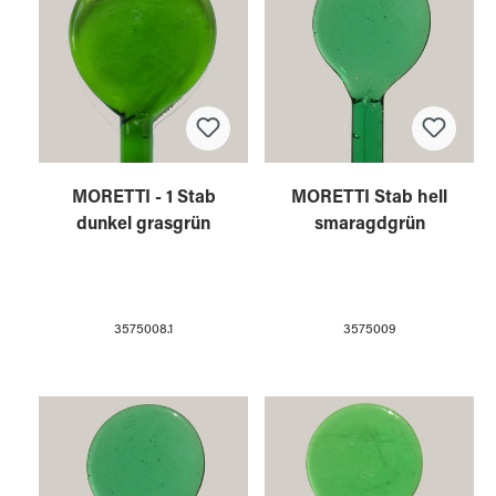
MORETTI - 1 Stab
MORETTI Stab hell
dunkel grasgrün
smaragdgrün
3575008.1
3575009