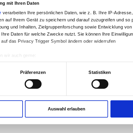
g mit Ihren Daten
r
verarbeiten Ihre persönlichen Daten, wie z. B. Ihre IP-Adresse,
en auf Ihrem Gerät zu speichern und darauf zuzugreifen und so 
ung und Inhalten, Zielgruppenforschung sowie Entwicklung von
 Ihre Daten für welche Zwecke nutzt. Sie können Ihre Einwilligun
 auf das Privacy Trigger Symbol ändern oder widerrufen
SEYE TECHBOOK
RICHARD LA LONDE &
n wir auch gerne:
2020
FRIENDS Book II
re geografische Lage erfassen, welche bis auf einige Meter gen
es Scannen nach bestimmten Merkmalen (Fingerprinting) identifi
Präferenzen
Statistiken
ie Ihre persönlichen Daten verarbeitet werden, und legen Sie I
nhalte und Anzeigen zu personalisieren, Funktionen für soziale
9572001
9572002
Website zu analysieren. Außerdem geben wir Informationen zu I
Auswahl erlauben
r soziale Medien, Werbung und Analysen weiter. Unsere Partner
 Daten zusammen, die Sie ihnen bereitgestellt haben oder die s
n.