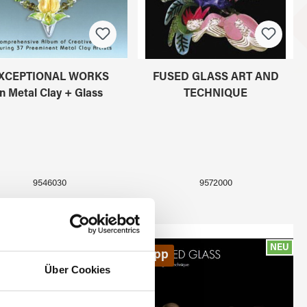
XCEPTIONAL WORKS
FUSED GLASS ART AND
in Metal Clay + Glass
TECHNIQUE
9546030
9572000
NEU
NEU
p
Tipp
Über Cookies