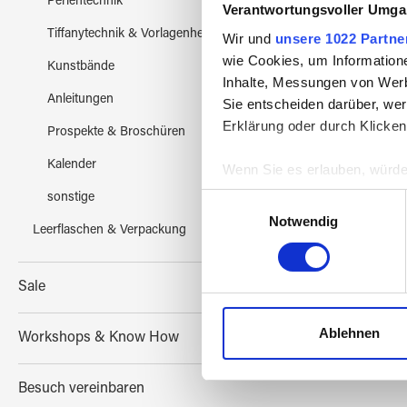
Perlentechnik
Verantwortungsvoller Umgan
Tiffanytechnik & Vorlagenhefte
Wir und
unsere 1022 Partne
wie Cookies, um Information
Kunstbände
Inhalte, Messungen von Werb
Anleitungen
Sie entscheiden darüber, wer
Erklärung oder durch Klicken
Prospekte & Broschüren
BULL
Kalender
Wenn Sie es erlauben, würde
Informationen über Ih
Einwilligungsauswahl
sonstige
Ihr Gerät durch aktiv
Notwendig
Leerflaschen & Verpackung
Erfahren Sie mehr darüber, w
Einzelheiten
fest.
Sale
Wir verwenden Cookies, um I
und die Zugriffe auf unsere 
Ablehnen
Workshops & Know How
Website an unsere Partner fü
möglicherweise mit weiteren
Besuch vereinbaren
der Dienste gesammelt habe