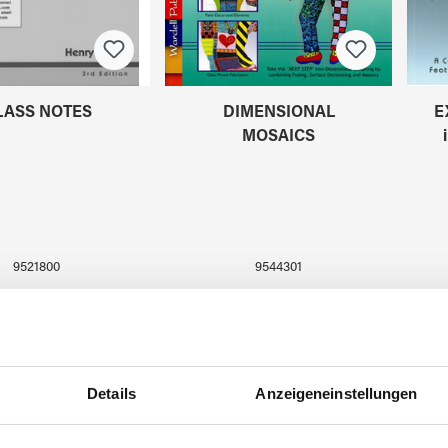
LASS NOTES
DIMENSIONAL
E
MOSAICS
9521800
9544301
NEU
NEU
Tipp
Tip
Details
Anzeigeneinstellungen