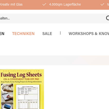
reativ mit Glas
4.000qm Lagerfläche
M
|
EN
TECHNIKEN
SALE
WORKSHOPS & KNO