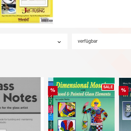
verfügbar
SALE
%
%