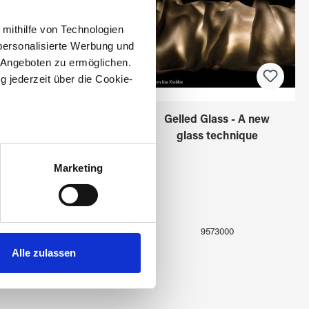
 mithilfe von Technologien
personalisierte Werbung und
 Angeboten zu ermöglichen.
g jederzeit über die Cookie-
BULLSEYE Farbrad
Gelled Glass - A new
glass technique
au sein können
zieren
Marketing
hre Präferenzen im
Abschnitt
 Medien anbieten zu können
9572100
9573000
hrer Verwendung unserer
Alle zulassen
 führen diese Informationen
ie im Rahmen Ihrer Nutzung