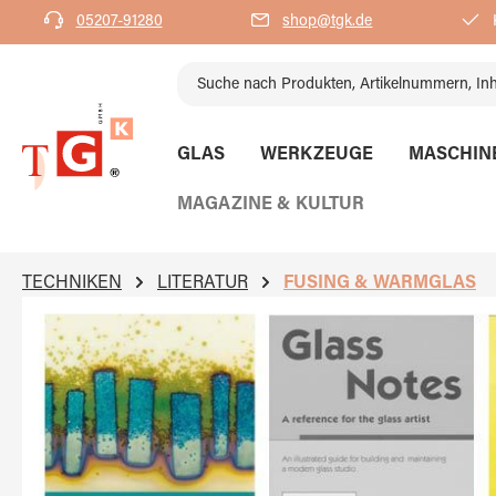
05207-91280
shop@tgk.de
K
springen
Zur Hauptnavigation springen
GLAS
WERKZEUGE
MASCHIN
MAGAZINE & KULTUR
TECHNIKEN
LITERATUR
FUSING & WARMGLAS