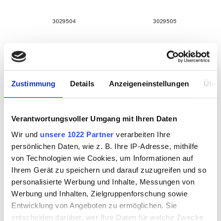
3029504
3029505
Zustimmung
Details
Anzeigeneinstellungen
Über
Verantwortungsvoller Umgang mit Ihren Daten
Wir und
unsere 1022 Partner
verarbeiten Ihre
persönlichen Daten, wie z. B. Ihre IP-Adresse, mithilfe
von Technologien wie Cookies, um Informationen auf
Diamanthohlbohrer
Diamanthohlbohrer
Ihrem Gerät zu speichern und darauf zuzugreifen und so
6 mm
7 mm
personalisierte Werbung und Inhalte, Messungen von
Werbung und Inhalten, Zielgruppenforschung sowie
Entwicklung von Angeboten zu ermöglichen. Sie
entscheiden darüber, wer Ihre Daten für welche Zwecke
3029506
3029507