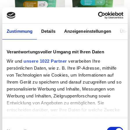
Zustimmung
Details
Anzeigeneinstellungen
Über
Latex
Nitiril
Einmalhandschuhe
Einmalhandschuhe
Verantwortungsvoller Umgang mit Ihren Daten
puderfrei 100 Stück
puderfrei 100 Stück
Wir und
unsere 1022 Partner
verarbeiten Ihre
Gr. L
Gr. XL
persönlichen Daten, wie z. B. Ihre IP-Adresse, mithilfe
von Technologien wie Cookies, um Informationen auf
3652006
3652008
Ihrem Gerät zu speichern und darauf zuzugreifen und so
personalisierte Werbung und Inhalte, Messungen von
Werbung und Inhalten, Zielgruppenforschung sowie
Entwicklung von Angeboten zu ermöglichen. Sie
NEU
Tipp
entscheiden darüber, wer Ihre Daten für welche Zwecke
nutzt. Sie können Ihre Einwilligung jederzeit über die
Cookie-Erklärung oder durch Klicken auf das Privacy
Einwilligungsauswahl